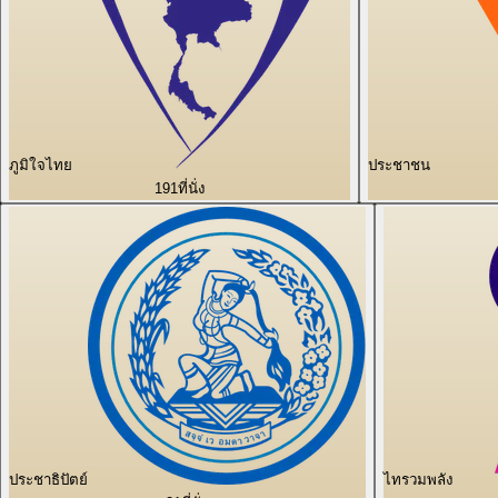
ภูมิใจไทย
ประชาชน
191
ที่นั่ง
ประชาธิปัตย์
ไทรวมพลัง