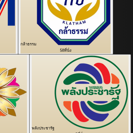
กล้าธรรม
58
ที่นั่ง
พลังประชารัฐ