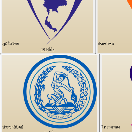
ภูมิใจไทย
ประชาชน
191
ที่นั่ง
ประชาธิปัตย์
ไทรวมพลัง