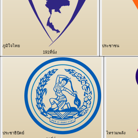
ภูมิใจไทย
ประชาชน
191
ที่นั่ง
ประชาธิปัตย์
ไทรวมพลัง