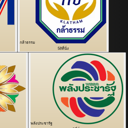
กล้าธรรม
58
ที่นั่ง
พลังประชารัฐ