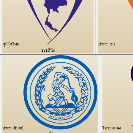
ภูมิใจไทย
ประชาชน
191
ที่นั่ง
ประชาธิปัตย์
ไทรวมพลัง