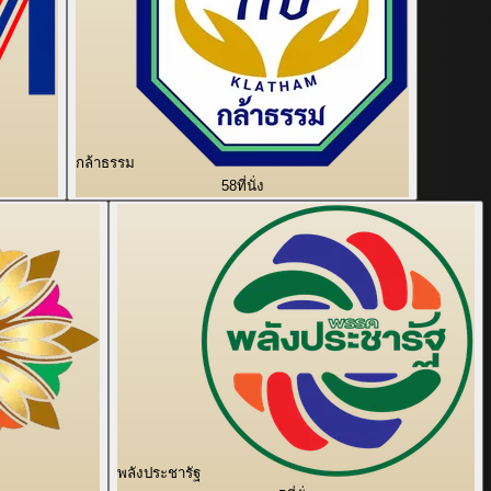
กล้าธรรม
58
ที่นั่ง
พลังประชารัฐ