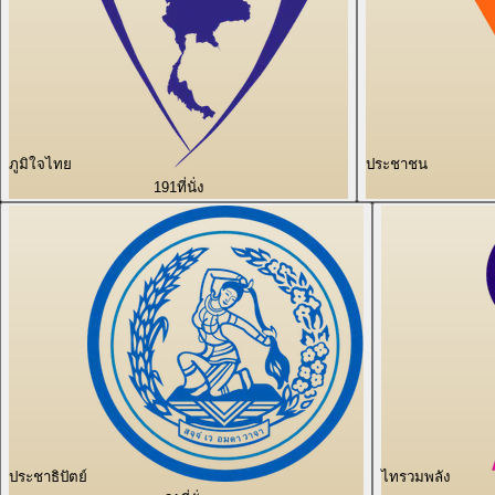
ภูมิใจไทย
ประชาชน
191
ที่นั่ง
ประชาธิปัตย์
ไทรวมพลัง