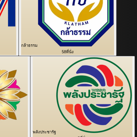
กล้าธรรม
58
ที่นั่ง
พลังประชารัฐ