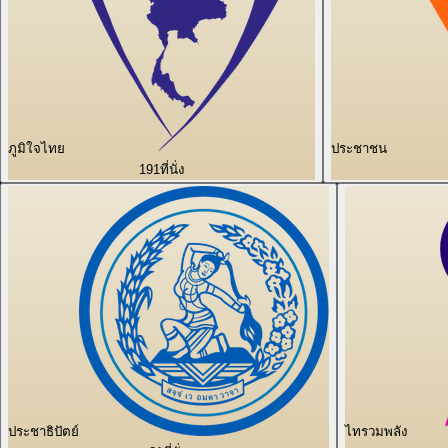
ภูมิใจไทย
ประชาชน
191
ที่นั่ง
ประชาธิปัตย์
ไทรวมพลัง