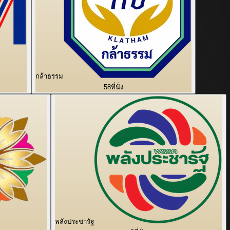
กล้าธรรม
58
ที่นั่ง
พลังประชารัฐ