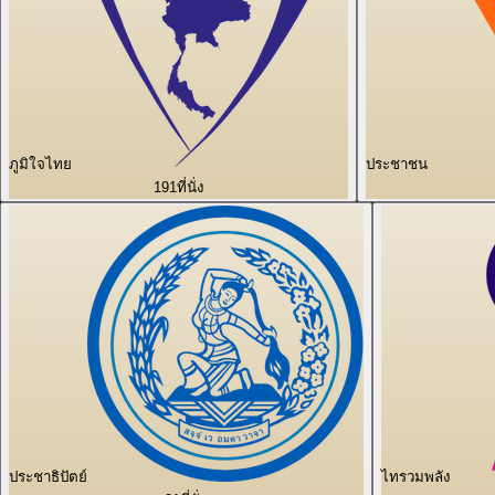
ภูมิใจไทย
ประชาชน
191
ที่นั่ง
ประชาธิปัตย์
ไทรวมพลัง