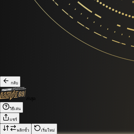
กลับ
ล่าสุด
วิธีเล่น
แชร์
พลิกขั้ว
เริ่มใหม่