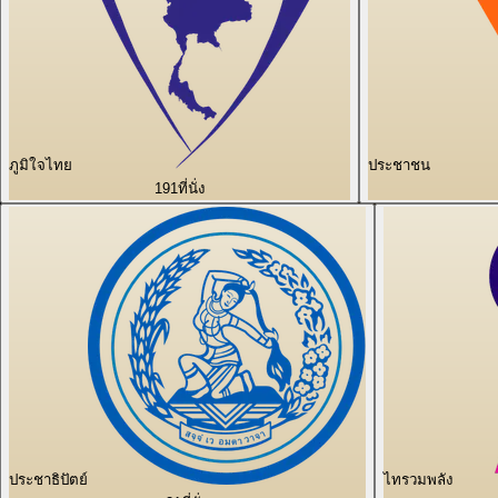
ภูมิใจไทย
ประชาชน
191
ที่นั่ง
ประชาธิปัตย์
ไทรวมพลัง