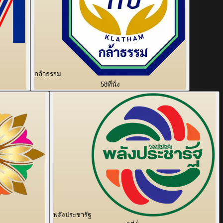
กล้าธรรม
58
ที่นั่ง
พลังประชารัฐ