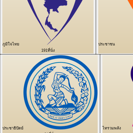
ภูมิใจไทย
ประชาชน
191
ที่นั่ง
ประชาธิปัตย์
ไทรวมพลัง