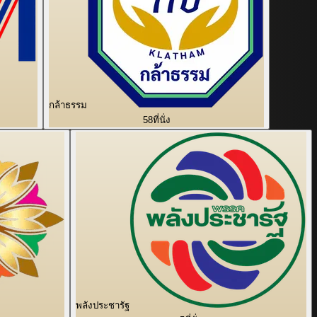
กล้าธรรม
58
ที่นั่ง
พลังประชารัฐ