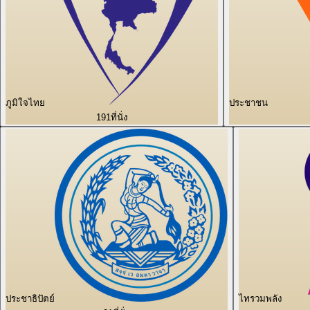
ภูมิใจไทย
ประชาชน
191
ที่นั่ง
ประชาธิปัตย์
ไทรวมพลัง