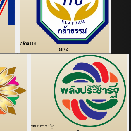
กล้าธรรม
58
ที่นั่ง
พลังประชารัฐ