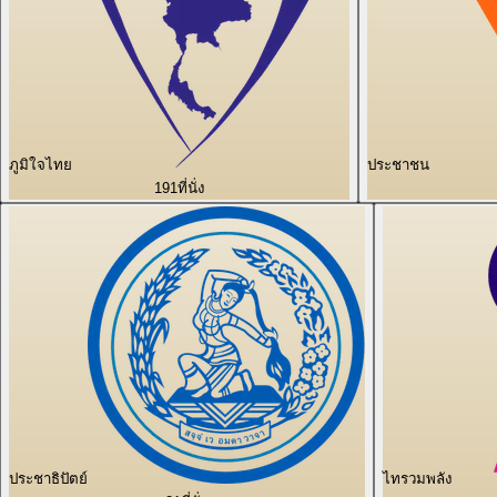
ภูมิใจไทย
ประชาชน
191
ที่นั่ง
ประชาธิปัตย์
ไทรวมพลัง