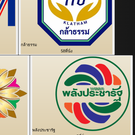
กล้าธรรม
58
ที่นั่ง
พลังประชารัฐ