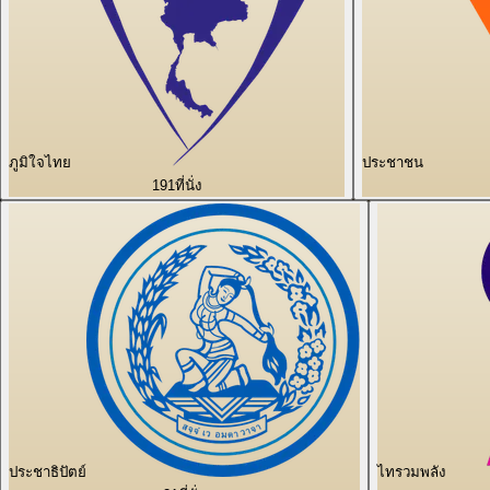
ภูมิใจไทย
ประชาชน
191
ที่นั่ง
ประชาธิปัตย์
ไทรวมพลัง