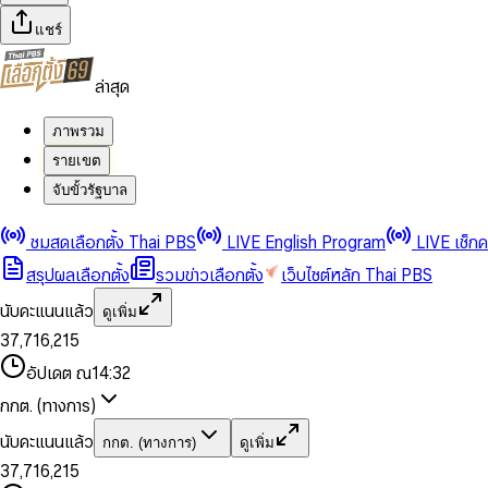
แชร์
ล่าสุด
ภาพรวม
รายเขต
จับขั้วรัฐบาล
0
0
1
1
0
2
2
1
0
ชมสดเลือกตั้ง Thai PBS
LIVE English Program
LIVE เช็ก
3
3
2
1
สรุปผลเลือกตั้ง
รวมข่าวเลือกตั้ง
เว็บไซต์หลัก Thai PBS
0
4
4
3
2
1
5
5
4
0
3
นับคะแนนแล้ว
ดูเพิ่ม
2
6
6
0
5
1
0
4
0
0
3
7
,
7
1
6
,
2
1
5
1
1
0
4
8
8
2
7
3
2
6
2
2
1
0
อัปเดต ณ
14:32
5
9
9
3
8
4
3
7
3
3
2
1
6
4
9
5
4
8
กกต. (ทางการ)
0
4
4
3
2
7
5
6
5
9
1
5
5
4
0
3
8
6
7
6
นับคะแนนแล้ว
กกต. (ทางการ)
ดูเพิ่ม
2
6
6
0
5
1
0
4
9
7
8
7
3
7
,
7
1
6
,
2
1
5
8
9
8