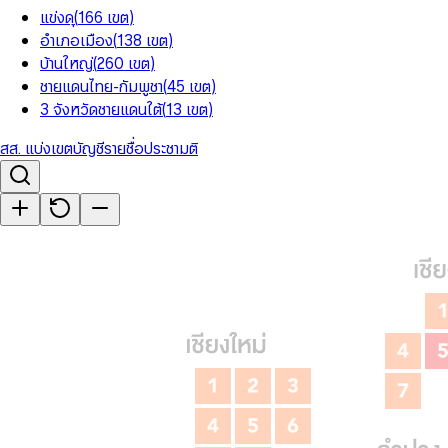
แข่งดุ
(
166
เขต
)
อำเภอเมือง
(
138
เขต
)
บ้านใหญ่
(
260
เขต
)
ชายแดนไทย-กัมพูชา
(
45
เขต
)
3 จังหวัดชายแดนใต้
(
13
เขต
)
สส. แบ่งเขต
บัญชีรายชื่อ
ประชามติ