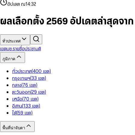
4
8
8
2
7
3
2
6
9
9
อัปเดต ณ
14:32
5
9
9
3
8
4
3
7
6
4
9
5
4
8
7
5
6
5
9
ผลเลือกตั้ง 2569 อัปเดตล่าสุดจา
8
6
7
6
9
7
8
7
8
9
8
9
9
ทั่วประเทศ
เขต
บช.รายชื่อ
ประชามติ
ภูมิภาค
ทั่วประเทศ
(
400
เขต
)
กรุงเทพฯ
(
33
เขต
)
กลาง
(
76
เขต
)
ตะวันออก
(
29
เขต
)
เหนือ
(
70
เขต
)
อีสาน
(
133
เขต
)
ใต้
(
59
เขต
)
พื้นที่น่าจับตา