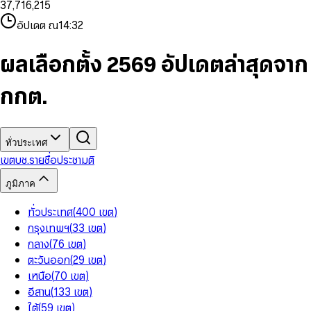
3
7
,
7
1
6
,
2
1
5
8
9
8
4
8
8
2
7
3
2
6
9
9
อัปเดต ณ
14:32
5
9
9
3
8
4
3
7
6
4
9
5
4
8
7
5
6
5
9
ผลเลือกตั้ง 2569 อัปเดตล่าสุดจาก
8
6
7
6
9
7
8
7
กกต.
8
9
8
9
9
ทั่วประเทศ
เขต
บช.รายชื่อ
ประชามติ
ภูมิภาค
ทั่วประเทศ
(
400
เขต
)
กรุงเทพฯ
(
33
เขต
)
กลาง
(
76
เขต
)
ตะวันออก
(
29
เขต
)
เหนือ
(
70
เขต
)
อีสาน
(
133
เขต
)
ใต้
(
59
เขต
)