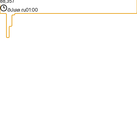
8
8
,
3
5
7
9
9
4
6
8
อัปเดต ณ
01:00
5
7
9
6
8
7
9
8
9