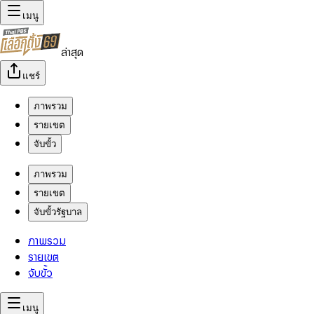
เมนู
ล่าสุด
แชร์
ภาพรวม
รายเขต
จับขั้ว
ภาพรวม
รายเขต
จับขั้วรัฐบาล
ภาพรวม
รายเขต
จับขั้ว
เมนู