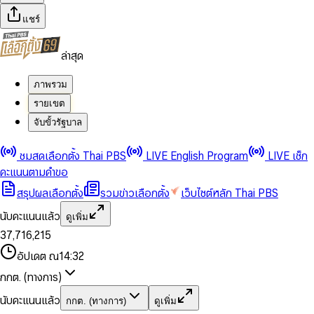
แชร์
ล่าสุด
ภาพรวม
รายเขต
จับขั้วรัฐบาล
0
0
ชมสดเลือกตั้ง Thai PBS
LIVE English Program
LIVE เช็ก
1
1
0
2
2
1
0
คะแนนตามคำขอ
3
3
2
1
สรุปผลเลือกตั้ง
รวมข่าวเลือกตั้ง
เว็บไซต์หลัก Thai PBS
0
4
4
3
2
1
5
5
4
0
3
นับคะแนนแล้ว
ดูเพิ่ม
2
6
6
0
5
1
0
4
0
0
3
7
,
7
1
6
,
2
1
5
1
1
0
4
8
8
2
7
3
2
6
2
2
1
0
อัปเดต ณ
14:32
5
9
9
3
8
4
3
7
3
3
2
1
6
4
9
5
4
8
กกต. (ทางการ)
0
4
4
3
2
7
5
6
5
9
1
5
5
4
0
3
8
6
7
6
นับคะแนนแล้ว
กกต. (ทางการ)
ดูเพิ่ม
2
6
6
0
5
1
0
4
9
7
8
7