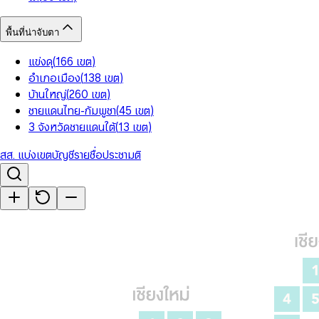
พื้นที่น่าจับตา
แข่งดุ
(
166
เขต
)
อำเภอเมือง
(
138
เขต
)
บ้านใหญ่
(
260
เขต
)
ชายแดนไทย-กัมพูชา
(
45
เขต
)
3 จังหวัดชายแดนใต้
(
13
เขต
)
สส. แบ่งเขต
บัญชีรายชื่อ
ประชามติ