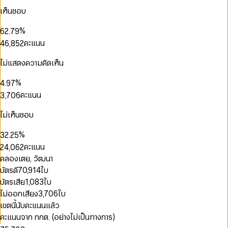
3
4
6
0
2
4
1
1
เห็นชอบ
4
0
5
7
1
3
5
2
2
0
5
1
6
8
2
4
6
3
0
3
1
0
%
6
2
.
7
9
3
5
7
4
1
4
2
1
0
7
3
8
คะแนน
4
6
,
8
5
2
0
5
3
2
1
8
4
9
5
7
9
6
3
1
6
4
3
2
9
5
6
8
7
4
ไม่แสดงความคิดเห็น
2
7
5
0
4
3
6
7
9
8
5
3
8
6
1
5
4
7
8
9
6
%
4
.
9
7
2
6
5
8
0
9
7
0
5
8
คะแนน
3
,
7
0
6
9
1
8
1
6
9
4
8
1
7
0
2
9
0
2
7
5
9
2
8
ไม่เห็นชอบ
1
0
0
3
1
3
8
6
3
9
2
1
1
4
0
2
4
0
9
7
4
%
3
2
.
2
5
1
3
5
1
8
5
4
3
3
6
คะแนน
2
4
,
0
6
2
9
6
5
4
4
7
3
5
1
7
3
คลองเตย, วัฒนา
7
6
5
5
8
0
0
4
6
2
8
4
8
บัตรดี
70,914
ใบ
7
6
6
9
1
1
5
7
3
9
5
9
8
7
7
บัตรเสีย
1,083
ใบ
2
0
2
6
8
4
6
9
8
8
3
1
3
ไม่ออกเสียง
3,706
ใบ
7
9
5
7
9
9
4
2
4
0
8
6
8
เขตนี้นับคะแนนแล้ว
5
3
5
1
9
7
9
คะแนนจาก กกต. (อย่างไม่เป็นทางการ)
6
4
6
2
8