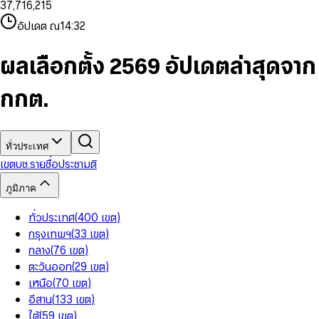
3
7
,
7
1
6
,
2
1
5
8
9
8
4
8
8
2
7
3
2
6
9
9
อัปเดต ณ
14:32
5
9
9
3
8
4
3
7
6
4
9
5
4
8
7
5
6
5
9
ผลเลือกตั้ง 2569 อัปเดตล่าสุดจาก
8
6
7
6
9
7
8
7
กกต.
8
9
8
9
9
ทั่วประเทศ
เขต
บช.รายชื่อ
ประชามติ
ภูมิภาค
ทั่วประเทศ
(
400
เขต
)
กรุงเทพฯ
(
33
เขต
)
กลาง
(
76
เขต
)
ตะวันออก
(
29
เขต
)
เหนือ
(
70
เขต
)
อีสาน
(
133
เขต
)
ใต้
(
59
เขต
)