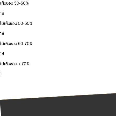
เห็นชอบ 50-60%
18
ไม่เห็นชอบ 50-60%
18
ไม่เห็นชอบ 60-70%
14
ไม่เห็นชอบ > 70%
1