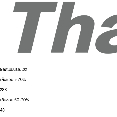
ผลคะแนนรายเขต
เห็นชอบ > 70%
288
เห็นชอบ 60-70%
48