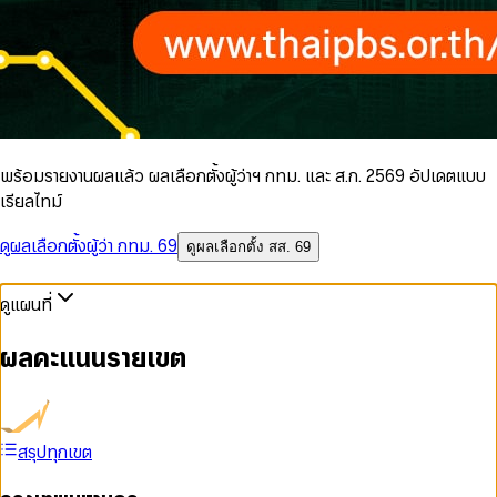
พร้อมรายงานผลแล้ว ผลเลือกตั้งผู้ว่าฯ กทม. และ ส.ก. 2569 อัปเดตแบบ
เรียลไทม์
ดูผลเลือกตั้งผู้ว่า กทม. 69
ดูผลเลือกตั้ง สส. 69
ดูแผนที่
ผลคะแนนรายเขต
สรุปทุกเขต