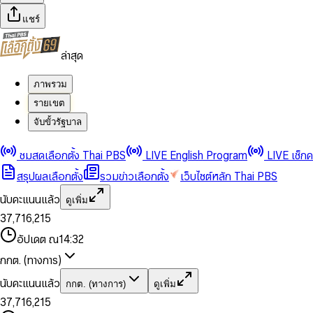
แชร์
ล่าสุด
ภาพรวม
รายเขต
จับขั้วรัฐบาล
0
0
1
1
0
2
2
1
0
ชมสดเลือกตั้ง Thai PBS
LIVE English Program
LIVE เช็ก
3
3
2
1
สรุปผลเลือกตั้ง
รวมข่าวเลือกตั้ง
เว็บไซต์หลัก Thai PBS
0
4
4
3
2
1
5
5
4
0
3
นับคะแนนแล้ว
ดูเพิ่ม
2
6
6
0
5
1
0
4
0
0
3
7
,
7
1
6
,
2
1
5
1
1
0
4
8
8
2
7
3
2
6
2
2
1
0
อัปเดต ณ
14:32
5
9
9
3
8
4
3
7
3
3
2
1
6
4
9
5
4
8
กกต. (ทางการ)
0
4
4
3
2
7
5
6
5
9
1
5
5
4
0
3
8
6
7
6
นับคะแนนแล้ว
กกต. (ทางการ)
ดูเพิ่ม
2
6
6
0
5
1
0
4
9
7
8
7
3
7
,
7
1
6
,
2
1
5
8
9
8