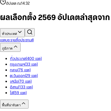
4
8
8
2
7
3
2
6
9
9
อัปเดต ณ
14:32
5
9
9
3
8
4
3
7
6
4
9
5
4
8
7
5
6
5
9
ผลเลือกตั้ง 2569 อัปเดตล่าสุดจา
8
6
7
6
9
7
8
7
8
9
8
9
9
ทั่วประเทศ
เขต
บช.รายชื่อ
ประชามติ
ภูมิภาค
ทั่วประเทศ
(
400
เขต
)
กรุงเทพฯ
(
33
เขต
)
กลาง
(
76
เขต
)
ตะวันออก
(
29
เขต
)
เหนือ
(
70
เขต
)
อีสาน
(
133
เขต
)
ใต้
(
59
เขต
)
พื้นที่น่าจับตา