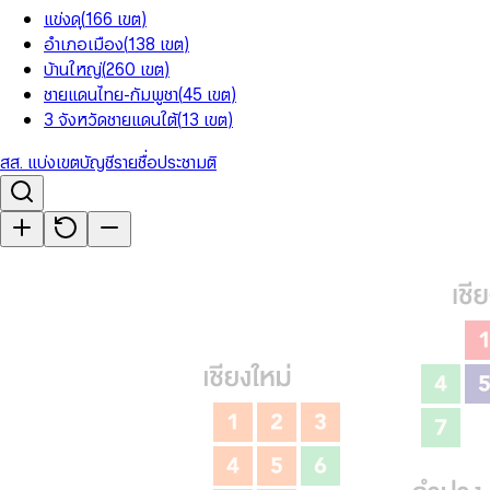
แข่งดุ
(
166
เขต
)
อำเภอเมือง
(
138
เขต
)
บ้านใหญ่
(
260
เขต
)
ชายแดนไทย-กัมพูชา
(
45
เขต
)
3 จังหวัดชายแดนใต้
(
13
เขต
)
สส. แบ่งเขต
บัญชีรายชื่อ
ประชามติ