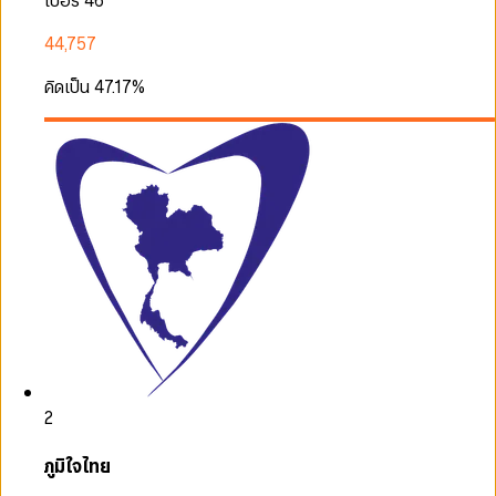
เบอร์ 46
44,757
คิดเป็น
47.17
%
2
ภูมิใจไทย