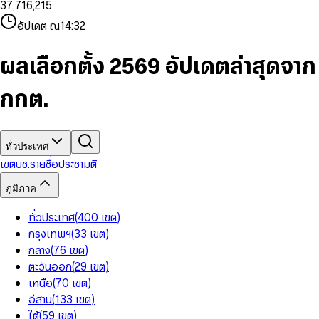
3
7
,
7
1
6
,
2
1
5
8
9
8
4
8
8
2
7
3
2
6
9
9
อัปเดต ณ
14:32
5
9
9
3
8
4
3
7
6
4
9
5
4
8
7
5
6
5
9
ผลเลือกตั้ง 2569 อัปเดตล่าสุดจาก
8
6
7
6
9
7
8
7
กกต.
8
9
8
9
9
ทั่วประเทศ
เขต
บช.รายชื่อ
ประชามติ
ภูมิภาค
ทั่วประเทศ
(
400
เขต
)
กรุงเทพฯ
(
33
เขต
)
กลาง
(
76
เขต
)
ตะวันออก
(
29
เขต
)
เหนือ
(
70
เขต
)
อีสาน
(
133
เขต
)
ใต้
(
59
เขต
)