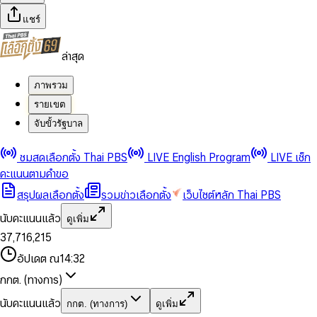
แชร์
ล่าสุด
ภาพรวม
รายเขต
จับขั้วรัฐบาล
0
0
ชมสดเลือกตั้ง Thai PBS
LIVE English Program
LIVE เช็ก
1
1
0
2
2
1
0
คะแนนตามคำขอ
3
3
2
1
สรุปผลเลือกตั้ง
รวมข่าวเลือกตั้ง
เว็บไซต์หลัก Thai PBS
0
4
4
3
2
1
5
5
4
0
3
นับคะแนนแล้ว
ดูเพิ่ม
2
6
6
0
5
1
0
4
0
0
3
7
,
7
1
6
,
2
1
5
1
1
0
4
8
8
2
7
3
2
6
2
2
1
0
อัปเดต ณ
14:32
5
9
9
3
8
4
3
7
3
3
2
1
6
4
9
5
4
8
กกต. (ทางการ)
0
4
4
3
2
7
5
6
5
9
1
5
5
4
0
3
8
6
7
6
นับคะแนนแล้ว
กกต. (ทางการ)
ดูเพิ่ม
2
6
6
0
5
1
0
4
9
7
8
7