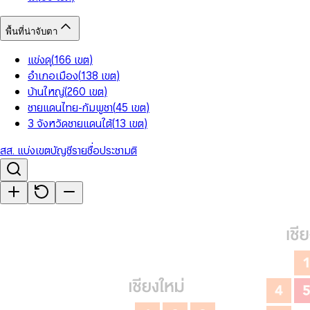
พื้นที่น่าจับตา
แข่งดุ
(
166
เขต
)
อำเภอเมือง
(
138
เขต
)
บ้านใหญ่
(
260
เขต
)
ชายแดนไทย-กัมพูชา
(
45
เขต
)
3 จังหวัดชายแดนใต้
(
13
เขต
)
สส. แบ่งเขต
บัญชีรายชื่อ
ประชามติ