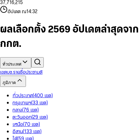
3
7
,
7
1
6
,
2
1
5
8
9
8
4
8
8
2
7
3
2
6
9
9
อัปเดต ณ
14:32
5
9
9
3
8
4
3
7
6
4
9
5
4
8
7
5
6
5
9
ผลเลือกตั้ง 2569 อัปเดตล่าสุดจาก
8
6
7
6
9
7
8
7
กกต.
8
9
8
9
9
ทั่วประเทศ
เขต
บช.รายชื่อ
ประชามติ
ภูมิภาค
ทั่วประเทศ
(
400
เขต
)
กรุงเทพฯ
(
33
เขต
)
กลาง
(
76
เขต
)
ตะวันออก
(
29
เขต
)
เหนือ
(
70
เขต
)
อีสาน
(
133
เขต
)
ใต้
(
59
เขต
)