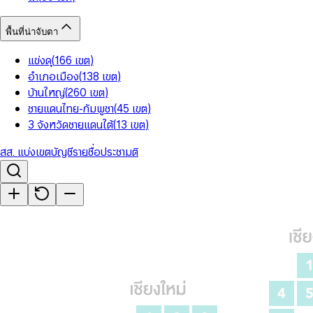
พื้นที่น่าจับตา
แข่งดุ
(
166
เขต
)
อำเภอเมือง
(
138
เขต
)
บ้านใหญ่
(
260
เขต
)
ชายแดนไทย-กัมพูชา
(
45
เขต
)
3 จังหวัดชายแดนใต้
(
13
เขต
)
สส. แบ่งเขต
บัญชีรายชื่อ
ประชามติ