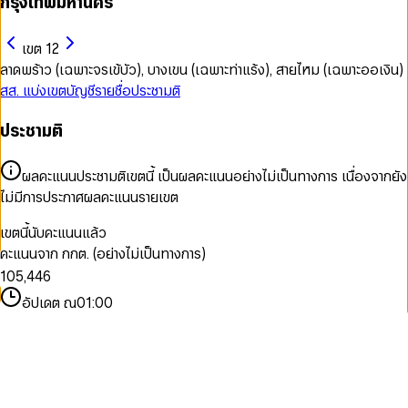
กรุงเทพมหานคร
เขต 12
ลาดพร้าว (เฉพาะจรเข้บัว), บางเขน (เฉพาะท่าแร้ง), สายไหม (เฉพาะออเงิน)
สส. แบ่งเขต
บัญชีรายชื่อ
ประชามติ
ประชามติ
0
ผลคะแนนประชามติเขตนี้ เป็นผลคะแนนอย่างไม่เป็นทางการ เนื่องจากยัง
0
1
ไม่มีการประกาศผลคะแนนรายเขต
1
0
0
2
2
1
1
3
เขตนี้นับคะแนนแล้ว
3
2
2
4
คะแนนจาก กกต. (อย่างไม่เป็นทางการ)
0
4
3
3
5
1
0
5
,
4
4
6
2
1
6
5
5
7
อัปเดต ณ
01:00
3
2
7
6
6
8
4
3
8
7
7
9
5
4
9
8
8
6
5
9
9
7
6
8
7