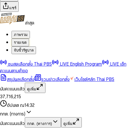
แชร์
ล่าสุด
ภาพรวม
รายเขต
จับขั้วรัฐบาล
0
0
ชมสดเลือกตั้ง Thai PBS
LIVE English Program
LIVE เช็ก
1
1
0
2
2
1
0
คะแนนตามคำขอ
3
3
2
1
สรุปผลเลือกตั้ง
รวมข่าวเลือกตั้ง
เว็บไซต์หลัก Thai PBS
0
4
4
3
2
1
5
5
4
0
3
นับคะแนนแล้ว
ดูเพิ่ม
2
6
6
0
5
1
0
4
0
0
3
7
,
7
1
6
,
2
1
5
1
1
0
4
8
8
2
7
3
2
6
2
2
1
0
อัปเดต ณ
14:32
5
9
9
3
8
4
3
7
3
3
2
1
6
4
9
5
4
8
กกต. (ทางการ)
0
4
4
3
2
7
5
6
5
9
1
5
5
4
0
3
8
6
7
6
นับคะแนนแล้ว
กกต. (ทางการ)
ดูเพิ่ม
2
6
6
0
5
1
0
4
9
7
8
7