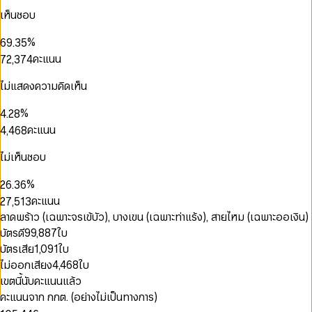
3
6
0
2
3
3
0
0
เห็นชอบ
4
7
1
3
4
0
4
1
1
0
5
8
2
4
5
0
1
5
2
2
1
%
6
9
.
3
5
6
1
2
6
3
3
0
2
7
4
6
คะแนน
7
2
,
3
7
4
0
4
1
3
8
5
7
8
3
4
8
5
1
5
0
0
2
4
9
6
8
9
4
5
9
6
ไม่แสดงความคิดเห็น
2
0
6
1
1
3
5
7
9
5
6
7
3
1
7
2
2
4
6
8
0
0
6
7
8
0
%
4
.
2
8
3
3
5
7
9
1
1
7
8
9
1
5
3
9
คะแนน
4
,
4
6
8
2
2
8
9
2
0
6
4
5
5
7
9
3
0
3
9
3
1
7
5
6
6
8
ไม่เห็นชอบ
0
4
1
4
4
2
0
8
6
7
7
9
1
5
2
5
0
5
3
1
9
7
8
8
%
2
6
.
3
6
1
6
4
0
2
8
9
9
3
7
4
7
คะแนน
2
7
,
5
1
3
9
4
8
5
8
3
8
6
2
4
ลาดพร้าว (เฉพาะจรเข้บัว), บางเขน (เฉพาะท่าแร้ง), สายไหม (เฉพาะออเงิน)
5
9
6
9
4
9
7
3
5
บัตรดี
99,887
ใบ
6
7
0
5
8
4
6
7
8
บัตรเสีย
1,091
ใบ
0
1
6
9
5
7
8
9
1
0
0
2
ไม่ออกเสียง
4,468
ใบ
7
6
8
9
2
1
1
3
8
7
9
เขตนี้นับคะแนนแล้ว
3
2
2
4
9
8
คะแนนจาก กกต. (อย่างไม่เป็นทางการ)
0
4
3
3
5
9