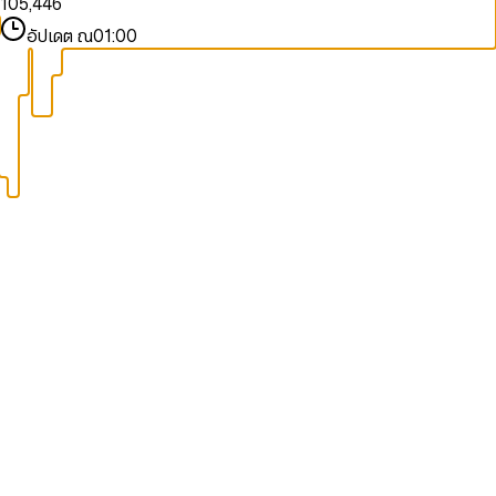
1
0
5
,
4
4
6
2
1
6
5
5
7
อัปเดต ณ
01:00
3
2
7
6
6
8
4
3
8
7
7
9
5
4
9
8
8
6
5
9
9
7
6
8
7
9
8
9