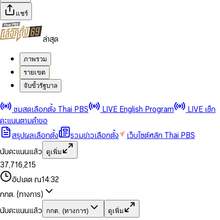
แชร์
ล่าสุด
ภาพรวม
รายเขต
จับขั้วรัฐบาล
0
0
ชมสดเลือกตั้ง Thai PBS
LIVE English Program
LIVE เช็ก
1
1
0
2
2
1
0
คะแนนตามคำขอ
3
3
2
1
สรุปผลเลือกตั้ง
รวมข่าวเลือกตั้ง
เว็บไซต์หลัก Thai PBS
0
4
4
3
2
1
5
5
4
0
3
นับคะแนนแล้ว
ดูเพิ่ม
2
6
6
0
5
1
0
4
0
0
3
7
,
7
1
6
,
2
1
5
1
1
0
4
8
8
2
7
3
2
6
2
2
1
0
อัปเดต ณ
14:32
5
9
9
3
8
4
3
7
3
3
2
1
6
4
9
5
4
8
กกต. (ทางการ)
0
4
4
3
2
7
5
6
5
9
1
5
5
4
0
3
8
6
7
6
นับคะแนนแล้ว
กกต. (ทางการ)
ดูเพิ่ม
2
6
6
0
5
1
0
4
9
7
8
7