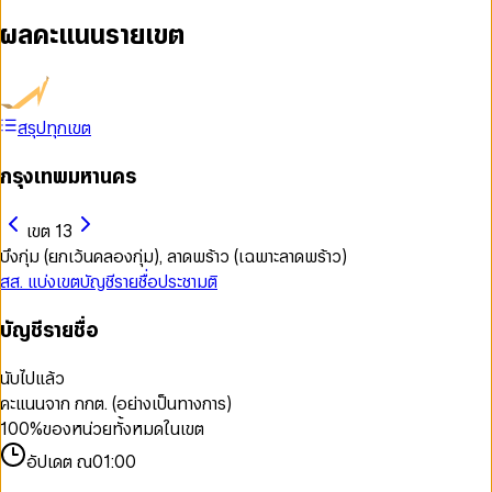
ผลคะแนนรายเขต
สรุปทุกเขต
กรุงเทพมหานคร
เขต 13
บึงกุ่ม (ยกเว้นคลองกุ่ม), ลาดพร้าว (เฉพาะลาดพร้าว)
สส. แบ่งเขต
บัญชีรายชื่อ
ประชามติ
บัญชีรายชื่อ
นับไปแล้ว
คะแนนจาก กกต. (อย่างเป็นทางการ)
100
%
ของหน่วยทั้งหมดในเขต
อัปเดต ณ
01:00