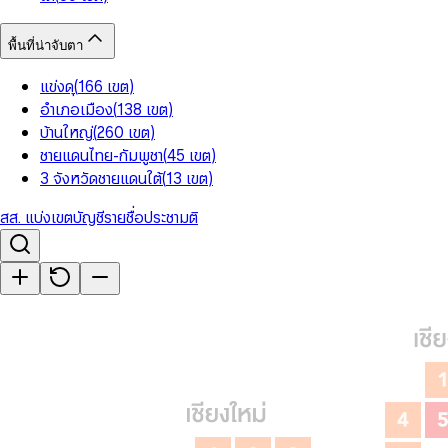
พื้นที่น่าจับตา
แข่งดุ
(
166
เขต
)
อำเภอเมือง
(
138
เขต
)
บ้านใหญ่
(
260
เขต
)
ชายแดนไทย-กัมพูชา
(
45
เขต
)
3 จังหวัดชายแดนใต้
(
13
เขต
)
สส. แบ่งเขต
บัญชีรายชื่อ
ประชามติ