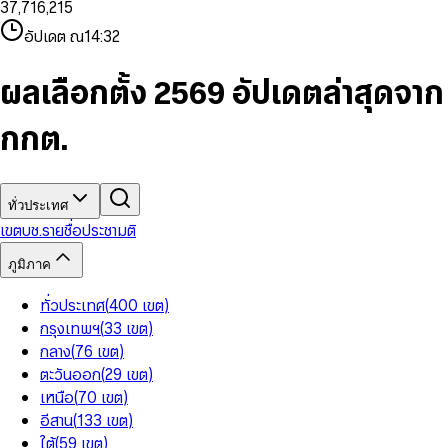
3
7
,
7
1
6
,
2
1
5
8
9
8
4
8
8
2
7
3
2
6
9
9
อัปเดต ณ
14:32
5
9
9
3
8
4
3
7
6
4
9
5
4
8
7
5
6
5
9
ผลเลือกตั้ง 2569 อัปเดตล่าสุดจาก
8
6
7
6
9
7
8
7
กกต.
8
9
8
9
9
ทั่วประเทศ
เขต
บช.รายชื่อ
ประชามติ
ภูมิภาค
ทั่วประเทศ
(
400
เขต
)
กรุงเทพฯ
(
33
เขต
)
กลาง
(
76
เขต
)
ตะวันออก
(
29
เขต
)
เหนือ
(
70
เขต
)
อีสาน
(
133
เขต
)
ใต้
(
59
เขต
)