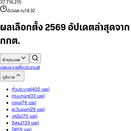
3
7
,
7
1
6
,
2
1
5
8
9
8
4
8
8
2
7
3
2
6
9
9
อัปเดต ณ
14:32
5
9
9
3
8
4
3
7
6
4
9
5
4
8
7
5
6
5
9
ผลเลือกตั้ง 2569 อัปเดตล่าสุดจาก
8
6
7
6
9
7
8
7
กกต.
8
9
8
9
9
ทั่วประเทศ
เขต
บช.รายชื่อ
ประชามติ
ภูมิภาค
ทั่วประเทศ
(
400
เขต
)
กรุงเทพฯ
(
33
เขต
)
กลาง
(
76
เขต
)
ตะวันออก
(
29
เขต
)
เหนือ
(
70
เขต
)
อีสาน
(
133
เขต
)
ใต้
(
59
เขต
)