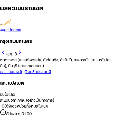
ผลคะแนนรายเขต
สรุปทุกเขต
กรุงเทพมหานคร
เขต 18
หนองจอก (เฉพาะโคกแฝด, ลำต้อยติ่ง, ลำผักชี), ลาดกระบัง (เฉพาะลำปลา
ทิว), มีนบุรี (เฉพาะแสนแสบ)
สส. แบ่งเขต
บัญชีรายชื่อ
ประชามติ
สส. แบ่งเขต
นับไปแล้ว
คะแนนจาก กกต. (อย่างเป็นทางการ)
100
%
ของหน่วยทั้งหมดในเขต
อัปเดต ณ
01:00