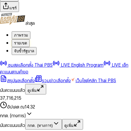
แชร์
ล่าสุด
ภาพรวม
รายเขต
จับขั้วรัฐบาล
0
0
ชมสดเลือกตั้ง Thai PBS
LIVE English Program
LIVE เช็ก
1
1
0
2
2
1
0
คะแนนตามคำขอ
3
3
2
1
สรุปผลเลือกตั้ง
รวมข่าวเลือกตั้ง
เว็บไซต์หลัก Thai PBS
0
4
4
3
2
1
5
5
4
0
3
นับคะแนนแล้ว
ดูเพิ่ม
2
6
6
0
5
1
0
4
0
0
3
7
,
7
1
6
,
2
1
5
1
1
0
4
8
8
2
7
3
2
6
2
2
1
0
อัปเดต ณ
14:32
5
9
9
3
8
4
3
7
3
3
2
1
6
4
9
5
4
8
กกต. (ทางการ)
0
4
4
3
2
7
5
6
5
9
1
5
5
4
0
3
8
6
7
6
นับคะแนนแล้ว
กกต. (ทางการ)
ดูเพิ่ม
2
6
6
0
5
1
0
4
9
7
8
7