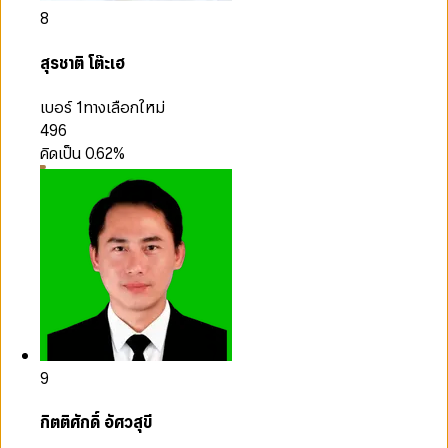
8
สุรชาติ โต๊ะเฮ
เบอร์ 1
ทางเลือกใหม่
496
คิดเป็น
0.62
%
9
กิตติศักดิ์ อัศวสุขี