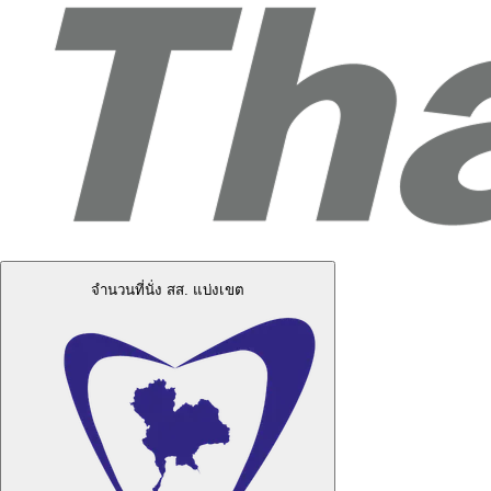
จำนวนที่นั่ง สส. แบ่งเขต