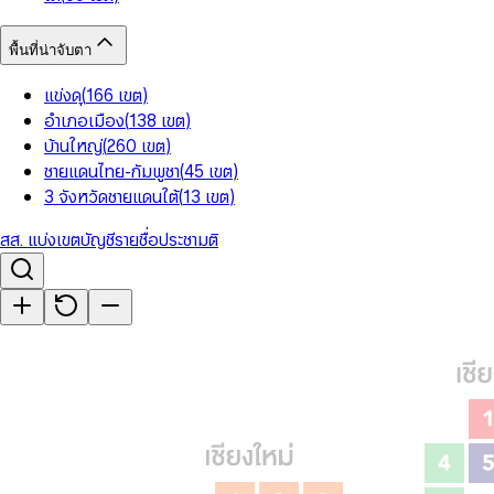
พื้นที่น่าจับตา
แข่งดุ
(
166
เขต
)
อำเภอเมือง
(
138
เขต
)
บ้านใหญ่
(
260
เขต
)
ชายแดนไทย-กัมพูชา
(
45
เขต
)
3 จังหวัดชายแดนใต้
(
13
เขต
)
สส. แบ่งเขต
บัญชีรายชื่อ
ประชามติ