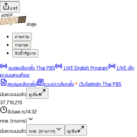
แชร์
ล่าสุด
ภาพรวม
รายเขต
จับขั้วรัฐบาล
0
0
ชมสดเลือกตั้ง Thai PBS
LIVE English Program
LIVE เช็ก
1
1
0
2
2
1
0
คะแนนตามคำขอ
3
3
2
1
สรุปผลเลือกตั้ง
รวมข่าวเลือกตั้ง
เว็บไซต์หลัก Thai PBS
0
4
4
3
2
1
5
5
4
0
3
นับคะแนนแล้ว
ดูเพิ่ม
2
6
6
0
5
1
0
4
0
0
3
7
,
7
1
6
,
2
1
5
1
1
0
4
8
8
2
7
3
2
6
2
2
1
0
อัปเดต ณ
14:32
5
9
9
3
8
4
3
7
3
3
2
1
6
4
9
5
4
8
กกต. (ทางการ)
0
4
4
3
2
7
5
6
5
9
1
5
5
4
0
3
8
6
7
6
นับคะแนนแล้ว
กกต. (ทางการ)
ดูเพิ่ม
2
6
6
0
5
1
0
4
9
7
8
7