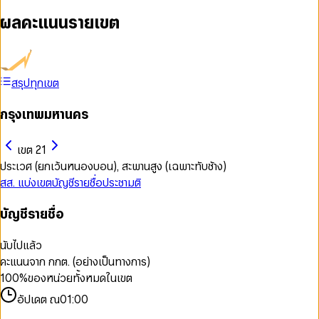
ผลคะแนนรายเขต
สรุปทุกเขต
กรุงเทพมหานคร
เขต 21
ประเวศ (ยกเว้นหนองบอน), สะพานสูง (เฉพาะทับช้าง)
สส. แบ่งเขต
บัญชีรายชื่อ
ประชามติ
บัญชีรายชื่อ
นับไปแล้ว
คะแนนจาก กกต. (อย่างเป็นทางการ)
100
%
ของหน่วยทั้งหมดในเขต
อัปเดต ณ
01:00