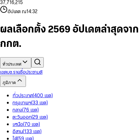
3
7
,
7
1
6
,
2
1
5
8
9
8
4
8
8
2
7
3
2
6
9
9
อัปเดต ณ
14:32
5
9
9
3
8
4
3
7
6
4
9
5
4
8
7
5
6
5
9
ผลเลือกตั้ง 2569 อัปเดตล่าสุดจาก
8
6
7
6
9
7
8
7
กกต.
8
9
8
9
9
ทั่วประเทศ
เขต
บช.รายชื่อ
ประชามติ
ภูมิภาค
ทั่วประเทศ
(
400
เขต
)
กรุงเทพฯ
(
33
เขต
)
กลาง
(
76
เขต
)
ตะวันออก
(
29
เขต
)
เหนือ
(
70
เขต
)
อีสาน
(
133
เขต
)
ใต้
(
59
เขต
)