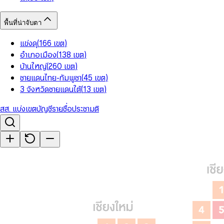
พื้นที่น่าจับตา
แข่งดุ
(
166
เขต
)
อำเภอเมือง
(
138
เขต
)
บ้านใหญ่
(
260
เขต
)
ชายแดนไทย-กัมพูชา
(
45
เขต
)
3 จังหวัดชายแดนใต้
(
13
เขต
)
สส. แบ่งเขต
บัญชีรายชื่อ
ประชามติ