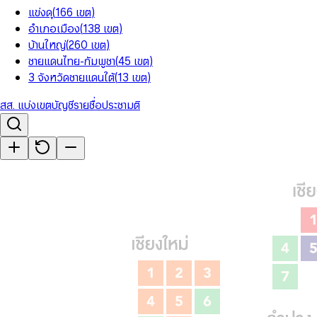
แข่งดุ
(
166
เขต
)
อำเภอเมือง
(
138
เขต
)
บ้านใหญ่
(
260
เขต
)
ชายแดนไทย-กัมพูชา
(
45
เขต
)
3 จังหวัดชายแดนใต้
(
13
เขต
)
สส. แบ่งเขต
บัญชีรายชื่อ
ประชามติ