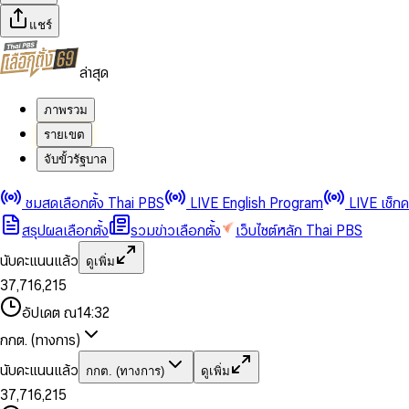
แชร์
ล่าสุด
ภาพรวม
รายเขต
จับขั้วรัฐบาล
0
0
1
1
0
2
2
1
0
ชมสดเลือกตั้ง Thai PBS
LIVE English Program
LIVE เช็ก
3
3
2
1
สรุปผลเลือกตั้ง
รวมข่าวเลือกตั้ง
เว็บไซต์หลัก Thai PBS
0
4
4
3
2
1
5
5
4
0
3
นับคะแนนแล้ว
ดูเพิ่ม
2
6
6
0
5
1
0
4
0
0
3
7
,
7
1
6
,
2
1
5
1
1
0
4
8
8
2
7
3
2
6
2
2
1
0
อัปเดต ณ
14:32
5
9
9
3
8
4
3
7
3
3
2
1
6
4
9
5
4
8
กกต. (ทางการ)
0
4
4
3
2
7
5
6
5
9
1
5
5
4
0
3
8
6
7
6
นับคะแนนแล้ว
กกต. (ทางการ)
ดูเพิ่ม
2
6
6
0
5
1
0
4
9
7
8
7
3
7
,
7
1
6
,
2
1
5
8
9
8