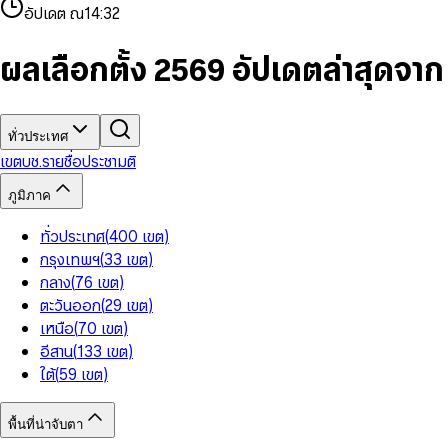
4
8
8
2
7
3
2
6
9
9
อัปเดต ณ
14:32
5
9
9
3
8
4
3
7
6
4
9
5
4
8
7
5
6
5
9
ผลเลือกตั้ง 2569 อัปเดตล่าสุดจา
8
6
7
6
9
7
8
7
8
9
8
9
9
ทั่วประเทศ
เขต
บช.รายชื่อ
ประชามติ
ภูมิภาค
ทั่วประเทศ
(
400
เขต
)
กรุงเทพฯ
(
33
เขต
)
กลาง
(
76
เขต
)
ตะวันออก
(
29
เขต
)
เหนือ
(
70
เขต
)
อีสาน
(
133
เขต
)
ใต้
(
59
เขต
)
พื้นที่น่าจับตา