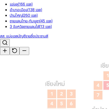
แข่งดุ
(
166
เขต
)
อำเภอเมือง
(
138
เขต
)
บ้านใหญ่
(
260
เขต
)
ชายแดนไทย-กัมพูชา
(
45
เขต
)
3 จังหวัดชายแดนใต้
(
13
เขต
)
สส. แบ่งเขต
บัญชีรายชื่อ
ประชามติ