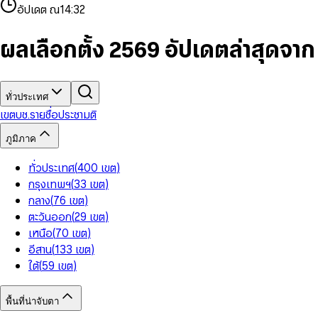
4
8
8
2
7
3
2
6
9
9
อัปเดต ณ
14:32
5
9
9
3
8
4
3
7
6
4
9
5
4
8
7
5
6
5
9
ผลเลือกตั้ง 2569 อัปเดตล่าสุดจา
8
6
7
6
9
7
8
7
8
9
8
9
9
ทั่วประเทศ
เขต
บช.รายชื่อ
ประชามติ
ภูมิภาค
ทั่วประเทศ
(
400
เขต
)
กรุงเทพฯ
(
33
เขต
)
กลาง
(
76
เขต
)
ตะวันออก
(
29
เขต
)
เหนือ
(
70
เขต
)
อีสาน
(
133
เขต
)
ใต้
(
59
เขต
)
พื้นที่น่าจับตา