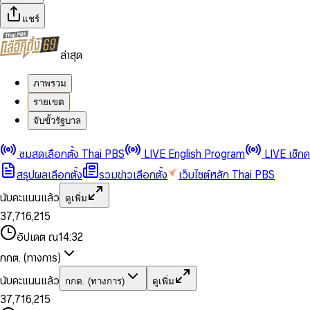
แชร์
ล่าสุด
ภาพรวม
รายเขต
จับขั้วรัฐบาล
0
0
1
1
0
2
2
1
0
ชมสดเลือกตั้ง Thai PBS
LIVE English Program
LIVE เช็ก
3
3
2
1
สรุปผลเลือกตั้ง
รวมข่าวเลือกตั้ง
เว็บไซต์หลัก Thai PBS
0
4
4
3
2
1
5
5
4
0
3
นับคะแนนแล้ว
ดูเพิ่ม
2
6
6
0
5
1
0
4
0
0
3
7
,
7
1
6
,
2
1
5
1
1
0
4
8
8
2
7
3
2
6
2
2
1
0
อัปเดต ณ
14:32
5
9
9
3
8
4
3
7
3
3
2
1
6
4
9
5
4
8
กกต. (ทางการ)
0
4
4
3
2
7
5
6
5
9
1
5
5
4
0
3
8
6
7
6
นับคะแนนแล้ว
กกต. (ทางการ)
ดูเพิ่ม
2
6
6
0
5
1
0
4
9
7
8
7
3
7
,
7
1
6
,
2
1
5
8
9
8