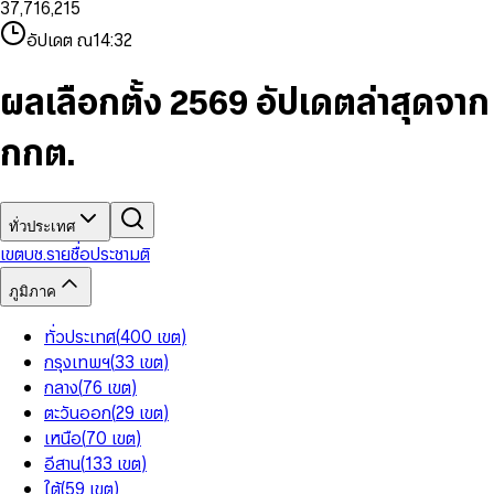
3
7
,
7
1
6
,
2
1
5
8
9
8
4
8
8
2
7
3
2
6
9
9
อัปเดต ณ
14:32
5
9
9
3
8
4
3
7
6
4
9
5
4
8
7
5
6
5
9
ผลเลือกตั้ง 2569 อัปเดตล่าสุดจาก
8
6
7
6
9
7
8
7
กกต.
8
9
8
9
9
ทั่วประเทศ
เขต
บช.รายชื่อ
ประชามติ
ภูมิภาค
ทั่วประเทศ
(
400
เขต
)
กรุงเทพฯ
(
33
เขต
)
กลาง
(
76
เขต
)
ตะวันออก
(
29
เขต
)
เหนือ
(
70
เขต
)
อีสาน
(
133
เขต
)
ใต้
(
59
เขต
)