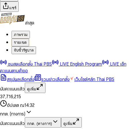
แชร์
ล่าสุด
ภาพรวม
รายเขต
จับขั้วรัฐบาล
0
0
ชมสดเลือกตั้ง Thai PBS
LIVE English Program
LIVE เช็ก
1
1
0
2
2
1
0
คะแนนตามคำขอ
3
3
2
1
สรุปผลเลือกตั้ง
รวมข่าวเลือกตั้ง
เว็บไซต์หลัก Thai PBS
0
4
4
3
2
1
5
5
4
0
3
นับคะแนนแล้ว
ดูเพิ่ม
2
6
6
0
5
1
0
4
0
0
3
7
,
7
1
6
,
2
1
5
1
1
0
4
8
8
2
7
3
2
6
2
2
1
0
อัปเดต ณ
14:32
5
9
9
3
8
4
3
7
3
3
2
1
6
4
9
5
4
8
กกต. (ทางการ)
0
4
4
3
2
7
5
6
5
9
1
5
5
4
0
3
8
6
7
6
นับคะแนนแล้ว
กกต. (ทางการ)
ดูเพิ่ม
2
6
6
0
5
1
0
4
9
7
8
7