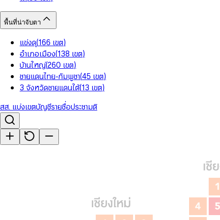
พื้นที่น่าจับตา
แข่งดุ
(
166
เขต
)
อำเภอเมือง
(
138
เขต
)
บ้านใหญ่
(
260
เขต
)
ชายแดนไทย-กัมพูชา
(
45
เขต
)
3 จังหวัดชายแดนใต้
(
13
เขต
)
สส. แบ่งเขต
บัญชีรายชื่อ
ประชามติ