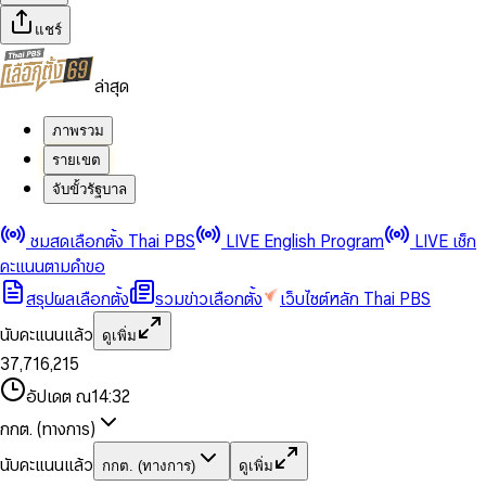
แชร์
ล่าสุด
ภาพรวม
รายเขต
จับขั้วรัฐบาล
0
0
ชมสดเลือกตั้ง Thai PBS
LIVE English Program
LIVE เช็ก
1
1
0
2
2
1
0
คะแนนตามคำขอ
3
3
2
1
สรุปผลเลือกตั้ง
รวมข่าวเลือกตั้ง
เว็บไซต์หลัก Thai PBS
0
4
4
3
2
1
5
5
4
0
3
นับคะแนนแล้ว
ดูเพิ่ม
2
6
6
0
5
1
0
4
0
0
3
7
,
7
1
6
,
2
1
5
1
1
0
4
8
8
2
7
3
2
6
2
2
1
0
อัปเดต ณ
14:32
5
9
9
3
8
4
3
7
3
3
2
1
6
4
9
5
4
8
กกต. (ทางการ)
0
4
4
3
2
7
5
6
5
9
1
5
5
4
0
3
8
6
7
6
นับคะแนนแล้ว
กกต. (ทางการ)
ดูเพิ่ม
2
6
6
0
5
1
0
4
9
7
8
7