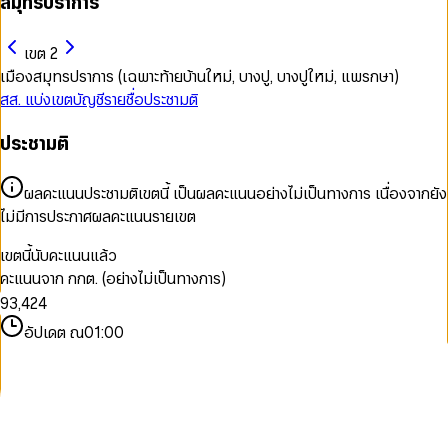
สมุทรปราการ
เขต 2
เมืองสมุทรปราการ (เฉพาะท้ายบ้านใหม่, บางปู, บางปูใหม่, แพรกษา)
สส. แบ่งเขต
บัญชีรายชื่อ
ประชามติ
0
ประชามติ
1
2
3
ผลคะแนนประชามติเขตนี้ เป็นผลคะแนนอย่างไม่เป็นทางการ เนื่องจากยัง
4
ไม่มีการประกาศผลคะแนนรายเขต
5
0
0
6
0
1
1
เขตนี้นับคะแนนแล้ว
7
1
2
0
2
คะแนนจาก กกต. (อย่างไม่เป็นทางการ)
8
2
3
1
3
9
3
,
4
2
4
4
5
3
5
อัปเดต ณ
01:00
5
6
4
6
6
7
5
7
7
8
6
8
8
9
7
9
9
8
9