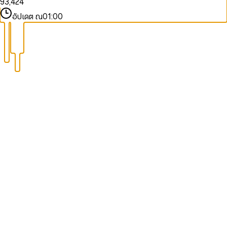
9
3
,
4
2
4
9
9
4
5
3
5
อัปเดต ณ
01:00
5
6
4
6
6
7
5
7
7
8
6
8
8
9
7
9
9
8
9