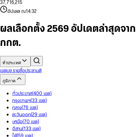
3
7
,
7
1
6
,
2
1
5
8
9
8
4
8
8
2
7
3
2
6
9
9
อัปเดต ณ
14:32
5
9
9
3
8
4
3
7
6
4
9
5
4
8
7
5
6
5
9
ผลเลือกตั้ง 2569 อัปเดตล่าสุดจาก
8
6
7
6
9
7
8
7
กกต.
8
9
8
9
9
ทั่วประเทศ
เขต
บช.รายชื่อ
ประชามติ
ภูมิภาค
ทั่วประเทศ
(
400
เขต
)
กรุงเทพฯ
(
33
เขต
)
กลาง
(
76
เขต
)
ตะวันออก
(
29
เขต
)
เหนือ
(
70
เขต
)
อีสาน
(
133
เขต
)
ใต้
(
59
เขต
)