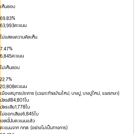
3
6
5
0
2
5
5
เห็นชอบ
4
7
6
1
3
0
6
6
0
0
0
0
5
8
7
2
4
1
7
7
1
1
1
1
%
6
9
.
8
3
5
2
8
8
2
2
2
0
2
7
9
4
คะแนน
6
3
,
9
9
3
3
0
3
1
3
0
8
5
7
4
4
4
1
4
2
4
0
1
9
6
8
5
5
ไม่แสดงความคิดเห็น
5
2
5
3
5
1
2
7
0
9
6
6
0
0
6
3
6
4
6
2
3
8
1
7
7
1
1
%
7
.
4
7
5
7
3
4
9
2
8
8
2
2
8
5
8
คะแนน
6
,
8
4
5
3
9
9
3
3
9
6
9
7
9
5
6
4
4
4
7
8
6
7
ไม่เห็นชอบ
0
0
5
5
5
8
9
7
8
1
1
6
0
6
6
9
8
9
%
2
2
.
7
1
7
7
9
3
3
8
0
คะแนน
2
0
,
8
0
8
4
4
9
1
3
1
9
1
9
เมืองสมุทรปราการ (เฉพาะท้ายบ้านใหม่, บางปู, บางปูใหม่, แพรกษา)
5
5
2
4
2
2
บัตรดี
84,801
ใบ
6
6
3
5
3
3
7
7
บัตรเสีย
1,778
ใบ
4
6
4
4
8
8
5
0
0
ไม่ออกเสียง
6,845
ใบ
7
5
5
9
9
6
0
1
1
8
6
6
เขตนี้นับคะแนนแล้ว
7
1
2
0
2
9
7
7
คะแนนจาก กกต. (อย่างไม่เป็นทางการ)
8
2
3
1
3
8
8