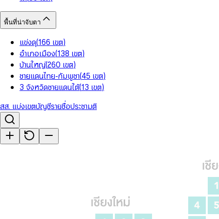
พื้นที่น่าจับตา
แข่งดุ
(
166
เขต
)
อำเภอเมือง
(
138
เขต
)
บ้านใหญ่
(
260
เขต
)
ชายแดนไทย-กัมพูชา
(
45
เขต
)
3 จังหวัดชายแดนใต้
(
13
เขต
)
สส. แบ่งเขต
บัญชีรายชื่อ
ประชามติ