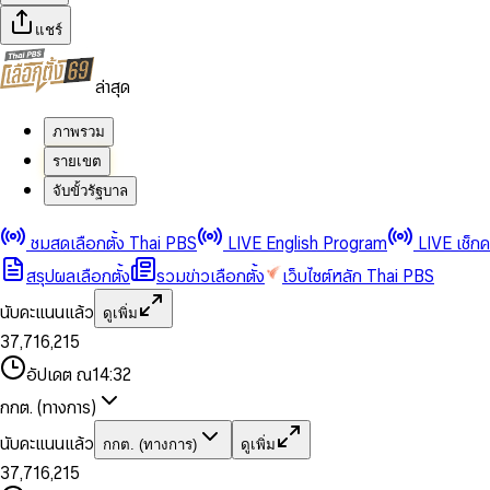
แชร์
ล่าสุด
ภาพรวม
รายเขต
จับขั้วรัฐบาล
0
0
1
1
0
2
2
1
0
ชมสดเลือกตั้ง Thai PBS
LIVE English Program
LIVE เช็ก
3
3
2
1
สรุปผลเลือกตั้ง
รวมข่าวเลือกตั้ง
เว็บไซต์หลัก Thai PBS
0
4
4
3
2
1
5
5
4
0
3
นับคะแนนแล้ว
ดูเพิ่ม
2
6
6
0
5
1
0
4
0
0
3
7
,
7
1
6
,
2
1
5
1
1
0
4
8
8
2
7
3
2
6
2
2
1
0
อัปเดต ณ
14:32
5
9
9
3
8
4
3
7
3
3
2
1
6
4
9
5
4
8
กกต. (ทางการ)
0
4
4
3
2
7
5
6
5
9
1
5
5
4
0
3
8
6
7
6
นับคะแนนแล้ว
กกต. (ทางการ)
ดูเพิ่ม
2
6
6
0
5
1
0
4
9
7
8
7
3
7
,
7
1
6
,
2
1
5
8
9
8