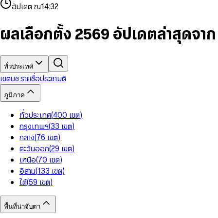
4
8
8
2
7
3
2
6
9
9
อัปเดต ณ
14:32
5
9
9
3
8
4
3
7
6
4
9
5
4
8
7
5
6
5
9
ผลเลือกตั้ง 2569 อัปเดตล่าสุดจา
8
6
7
6
9
7
8
7
8
9
8
9
9
ทั่วประเทศ
เขต
บช.รายชื่อ
ประชามติ
ภูมิภาค
ทั่วประเทศ
(
400
เขต
)
กรุงเทพฯ
(
33
เขต
)
กลาง
(
76
เขต
)
ตะวันออก
(
29
เขต
)
เหนือ
(
70
เขต
)
อีสาน
(
133
เขต
)
ใต้
(
59
เขต
)
พื้นที่น่าจับตา