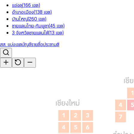
แข่งดุ
(
166
เขต
)
อำเภอเมือง
(
138
เขต
)
บ้านใหญ่
(
260
เขต
)
ชายแดนไทย-กัมพูชา
(
45
เขต
)
3 จังหวัดชายแดนใต้
(
13
เขต
)
สส. แบ่งเขต
บัญชีรายชื่อ
ประชามติ