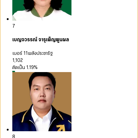
7
เบญจวรรณ์ จารุเพ็ญพูนผล
เบอร์ 11
พลังประชารัฐ
1,102
คิดเป็น
1.19
%
8