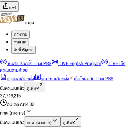
แชร์
ล่าสุด
ภาพรวม
รายเขต
จับขั้วรัฐบาล
0
0
ชมสดเลือกตั้ง Thai PBS
LIVE English Program
LIVE เช็ก
1
1
0
2
2
1
0
คะแนนตามคำขอ
3
3
2
1
สรุปผลเลือกตั้ง
รวมข่าวเลือกตั้ง
เว็บไซต์หลัก Thai PBS
0
4
4
3
2
1
5
5
4
0
3
นับคะแนนแล้ว
ดูเพิ่ม
2
6
6
0
5
1
0
4
0
0
3
7
,
7
1
6
,
2
1
5
1
1
0
4
8
8
2
7
3
2
6
2
2
1
0
อัปเดต ณ
14:32
5
9
9
3
8
4
3
7
3
3
2
1
6
4
9
5
4
8
กกต. (ทางการ)
0
4
4
3
2
7
5
6
5
9
1
5
5
4
0
3
8
6
7
6
นับคะแนนแล้ว
กกต. (ทางการ)
ดูเพิ่ม
2
6
6
0
5
1
0
4
9
7
8
7