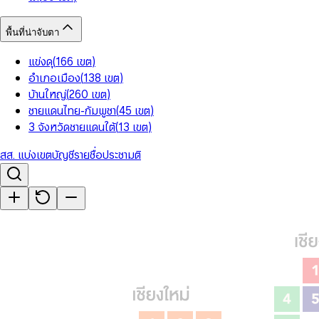
พื้นที่น่าจับตา
แข่งดุ
(
166
เขต
)
อำเภอเมือง
(
138
เขต
)
บ้านใหญ่
(
260
เขต
)
ชายแดนไทย-กัมพูชา
(
45
เขต
)
3 จังหวัดชายแดนใต้
(
13
เขต
)
สส. แบ่งเขต
บัญชีรายชื่อ
ประชามติ