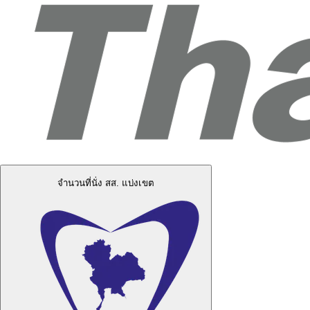
จำนวนที่นั่ง สส. แบ่งเขต