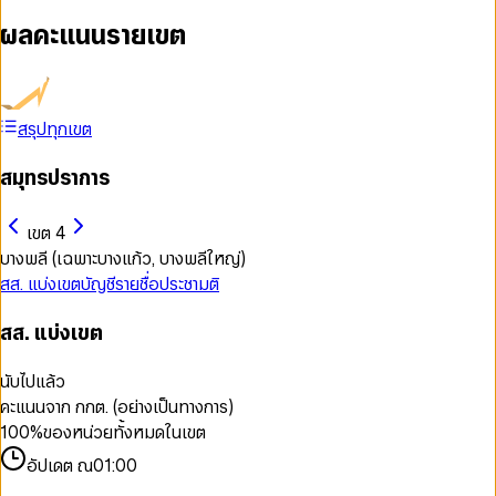
ผลคะแนนรายเขต
สรุปทุกเขต
สมุทรปราการ
เขต 4
บางพลี (เฉพาะบางแก้ว, บางพลีใหญ่)
สส. แบ่งเขต
บัญชีรายชื่อ
ประชามติ
สส. แบ่งเขต
นับไปแล้ว
คะแนนจาก กกต. (อย่างเป็นทางการ)
100
%
ของหน่วยทั้งหมดในเขต
อัปเดต ณ
01:00