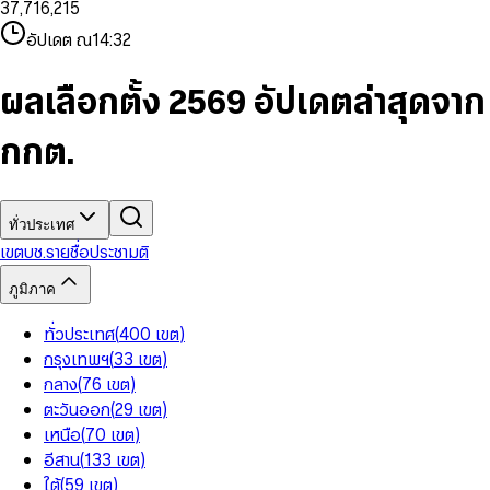
3
7
,
7
1
6
,
2
1
5
8
9
8
4
8
8
2
7
3
2
6
9
9
อัปเดต ณ
14:32
5
9
9
3
8
4
3
7
6
4
9
5
4
8
7
5
6
5
9
ผลเลือกตั้ง 2569 อัปเดตล่าสุดจาก
8
6
7
6
9
7
8
7
กกต.
8
9
8
9
9
ทั่วประเทศ
เขต
บช.รายชื่อ
ประชามติ
ภูมิภาค
ทั่วประเทศ
(
400
เขต
)
กรุงเทพฯ
(
33
เขต
)
กลาง
(
76
เขต
)
ตะวันออก
(
29
เขต
)
เหนือ
(
70
เขต
)
อีสาน
(
133
เขต
)
ใต้
(
59
เขต
)