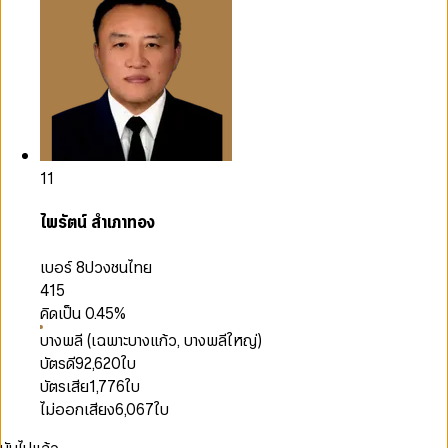
11
ไพรัตน์ สำเภาทอง
เบอร์ 8
ปวงชนไทย
415
คิดเป็น
0.45
%
บางพลี (เฉพาะบางแก้ว, บางพลีใหญ่)
บัตรดี
92,620
ใบ
บัตรเสีย
1,776
ใบ
ไม่ออกเสียง
6,067
ใบ