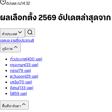
4
8
8
2
7
3
2
6
9
9
อัปเดต ณ
14:32
5
9
9
3
8
4
3
7
6
4
9
5
4
8
7
5
6
5
9
ผลเลือกตั้ง 2569 อัปเดตล่าสุดจา
8
6
7
6
9
7
8
7
8
9
8
9
9
ทั่วประเทศ
เขต
บช.รายชื่อ
ประชามติ
ภูมิภาค
ทั่วประเทศ
(
400
เขต
)
กรุงเทพฯ
(
33
เขต
)
กลาง
(
76
เขต
)
ตะวันออก
(
29
เขต
)
เหนือ
(
70
เขต
)
อีสาน
(
133
เขต
)
ใต้
(
59
เขต
)
พื้นที่น่าจับตา