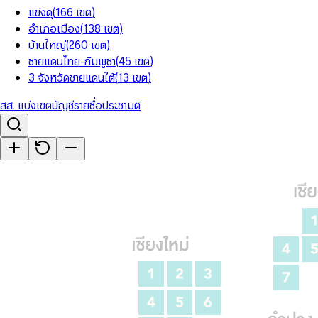
แข่งดุ
(
166
เขต
)
อำเภอเมือง
(
138
เขต
)
บ้านใหญ่
(
260
เขต
)
ชายแดนไทย-กัมพูชา
(
45
เขต
)
3 จังหวัดชายแดนใต้
(
13
เขต
)
สส. แบ่งเขต
บัญชีรายชื่อ
ประชามติ