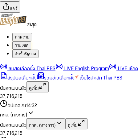
แชร์
ล่าสุด
ภาพรวม
รายเขต
จับขั้วรัฐบาล
0
0
1
1
0
2
2
1
0
ชมสดเลือกตั้ง Thai PBS
LIVE English Program
LIVE เช็ก
3
3
2
1
สรุปผลเลือกตั้ง
รวมข่าวเลือกตั้ง
เว็บไซต์หลัก Thai PBS
0
4
4
3
2
1
5
5
4
0
3
นับคะแนนแล้ว
ดูเพิ่ม
2
6
6
0
5
1
0
4
0
0
3
7
,
7
1
6
,
2
1
5
1
1
0
4
8
8
2
7
3
2
6
2
2
1
0
อัปเดต ณ
14:32
5
9
9
3
8
4
3
7
3
3
2
1
6
4
9
5
4
8
กกต. (ทางการ)
0
4
4
3
2
7
5
6
5
9
1
5
5
4
0
3
8
6
7
6
นับคะแนนแล้ว
กกต. (ทางการ)
ดูเพิ่ม
2
6
6
0
5
1
0
4
9
7
8
7
3
7
,
7
1
6
,
2
1
5
8
9
8