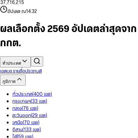
3
7
,
7
1
6
,
2
1
5
8
9
8
4
8
8
2
7
3
2
6
9
9
อัปเดต ณ
14:32
5
9
9
3
8
4
3
7
6
4
9
5
4
8
7
5
6
5
9
ผลเลือกตั้ง 2569 อัปเดตล่าสุดจาก
8
6
7
6
9
7
8
7
กกต.
8
9
8
9
9
ทั่วประเทศ
เขต
บช.รายชื่อ
ประชามติ
ภูมิภาค
ทั่วประเทศ
(
400
เขต
)
กรุงเทพฯ
(
33
เขต
)
กลาง
(
76
เขต
)
ตะวันออก
(
29
เขต
)
เหนือ
(
70
เขต
)
อีสาน
(
133
เขต
)
ใต้
(
59
เขต
)