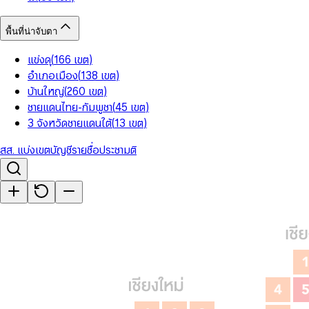
พื้นที่น่าจับตา
แข่งดุ
(
166
เขต
)
อำเภอเมือง
(
138
เขต
)
บ้านใหญ่
(
260
เขต
)
ชายแดนไทย-กัมพูชา
(
45
เขต
)
3 จังหวัดชายแดนใต้
(
13
เขต
)
สส. แบ่งเขต
บัญชีรายชื่อ
ประชามติ