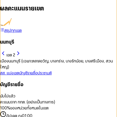
ผลคะแนนรายเขต
สรุปทุกเขต
นนทบุรี
เขต 2
เมืองนนทบุรี (เฉพาะตลาดขวัญ, บางกร่าง, บางรักน้อย, บางศรีเมือง, สวน
ใหญ่)
สส. แบ่งเขต
บัญชีรายชื่อ
ประชามติ
บัญชีรายชื่อ
นับไปแล้ว
คะแนนจาก กกต. (อย่างเป็นทางการ)
100
%
ของหน่วยทั้งหมดในเขต
อัปเดต ณ
01:00