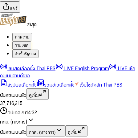
แชร์
ล่าสุด
ภาพรวม
รายเขต
จับขั้วรัฐบาล
0
0
ชมสดเลือกตั้ง Thai PBS
LIVE English Program
LIVE เช็ก
1
1
0
2
2
1
0
คะแนนตามคำขอ
3
3
2
1
สรุปผลเลือกตั้ง
รวมข่าวเลือกตั้ง
เว็บไซต์หลัก Thai PBS
0
4
4
3
2
1
5
5
4
0
3
นับคะแนนแล้ว
ดูเพิ่ม
2
6
6
0
5
1
0
4
0
0
3
7
,
7
1
6
,
2
1
5
1
1
0
4
8
8
2
7
3
2
6
2
2
1
0
อัปเดต ณ
14:32
5
9
9
3
8
4
3
7
3
3
2
1
6
4
9
5
4
8
กกต. (ทางการ)
0
4
4
3
2
7
5
6
5
9
1
5
5
4
0
3
8
6
7
6
นับคะแนนแล้ว
กกต. (ทางการ)
ดูเพิ่ม
2
6
6
0
5
1
0
4
9
7
8
7