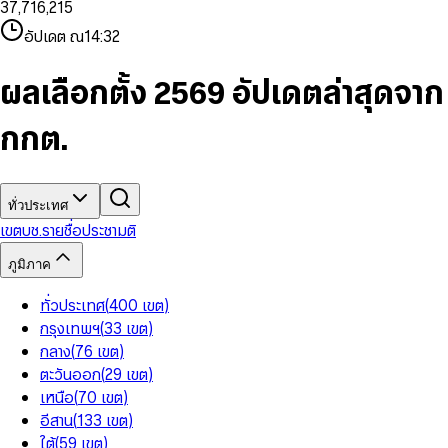
3
7
,
7
1
6
,
2
1
5
8
9
8
4
8
8
2
7
3
2
6
9
9
อัปเดต ณ
14:32
5
9
9
3
8
4
3
7
6
4
9
5
4
8
7
5
6
5
9
ผลเลือกตั้ง 2569 อัปเดตล่าสุดจาก
8
6
7
6
9
7
8
7
กกต.
8
9
8
9
9
ทั่วประเทศ
เขต
บช.รายชื่อ
ประชามติ
ภูมิภาค
ทั่วประเทศ
(
400
เขต
)
กรุงเทพฯ
(
33
เขต
)
กลาง
(
76
เขต
)
ตะวันออก
(
29
เขต
)
เหนือ
(
70
เขต
)
อีสาน
(
133
เขต
)
ใต้
(
59
เขต
)