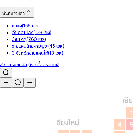
พื้นที่น่าจับตา
แข่งดุ
(
166
เขต
)
อำเภอเมือง
(
138
เขต
)
บ้านใหญ่
(
260
เขต
)
ชายแดนไทย-กัมพูชา
(
45
เขต
)
3 จังหวัดชายแดนใต้
(
13
เขต
)
สส. แบ่งเขต
บัญชีรายชื่อ
ประชามติ