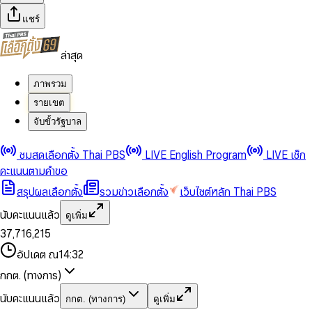
แชร์
ล่าสุด
ภาพรวม
รายเขต
จับขั้วรัฐบาล
0
0
ชมสดเลือกตั้ง Thai PBS
LIVE English Program
LIVE เช็ก
1
1
0
2
2
1
0
คะแนนตามคำขอ
3
3
2
1
สรุปผลเลือกตั้ง
รวมข่าวเลือกตั้ง
เว็บไซต์หลัก Thai PBS
0
4
4
3
2
1
5
5
4
0
3
นับคะแนนแล้ว
ดูเพิ่ม
2
6
6
0
5
1
0
4
0
0
3
7
,
7
1
6
,
2
1
5
1
1
0
4
8
8
2
7
3
2
6
2
2
1
0
อัปเดต ณ
14:32
5
9
9
3
8
4
3
7
3
3
2
1
6
4
9
5
4
8
กกต. (ทางการ)
0
4
4
3
2
7
5
6
5
9
1
5
5
4
0
3
8
6
7
6
นับคะแนนแล้ว
กกต. (ทางการ)
ดูเพิ่ม
2
6
6
0
5
1
0
4
9
7
8
7