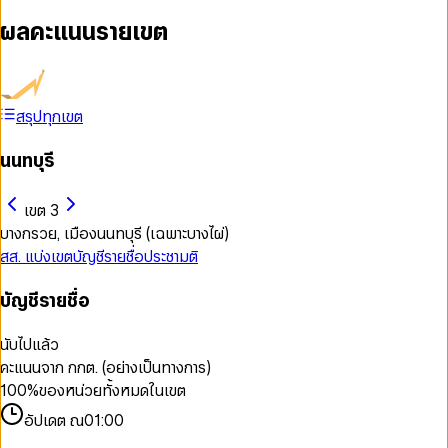
ผลคะแนนรายเขต
สรุปทุกเขต
นนทบุรี
เขต 3
บางกรวย, เมืองนนทบุรี (เฉพาะบางไผ่)
สส. แบ่งเขต
บัญชีรายชื่อ
ประชามติ
บัญชีรายชื่อ
นับไปแล้ว
คะแนนจาก กกต. (อย่างเป็นทางการ)
100
%
ของหน่วยทั้งหมดในเขต
อัปเดต ณ
01:00