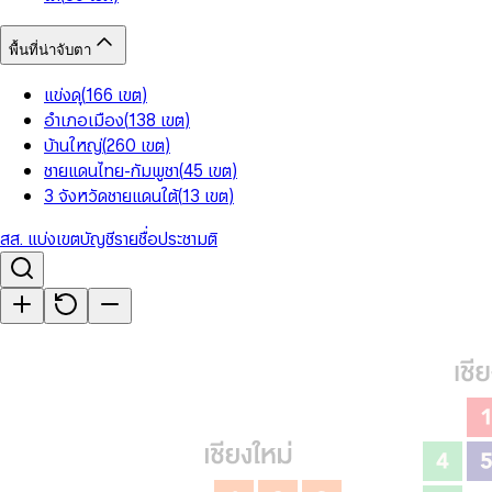
พื้นที่น่าจับตา
แข่งดุ
(
166
เขต
)
อำเภอเมือง
(
138
เขต
)
บ้านใหญ่
(
260
เขต
)
ชายแดนไทย-กัมพูชา
(
45
เขต
)
3 จังหวัดชายแดนใต้
(
13
เขต
)
สส. แบ่งเขต
บัญชีรายชื่อ
ประชามติ