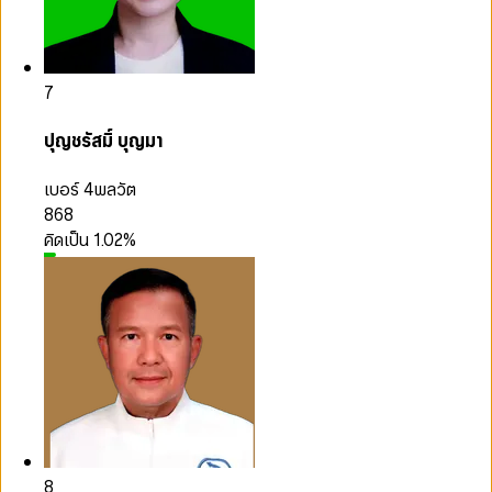
7
ปุญชรัสมิ์ บุญมา
เบอร์ 4
พลวัต
868
คิดเป็น
1.02
%
8