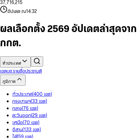
3
7
,
7
1
6
,
2
1
5
8
9
8
4
8
8
2
7
3
2
6
9
9
อัปเดต ณ
14:32
5
9
9
3
8
4
3
7
6
4
9
5
4
8
7
5
6
5
9
ผลเลือกตั้ง 2569 อัปเดตล่าสุดจาก
8
6
7
6
9
7
8
7
กกต.
8
9
8
9
9
ทั่วประเทศ
เขต
บช.รายชื่อ
ประชามติ
ภูมิภาค
ทั่วประเทศ
(
400
เขต
)
กรุงเทพฯ
(
33
เขต
)
กลาง
(
76
เขต
)
ตะวันออก
(
29
เขต
)
เหนือ
(
70
เขต
)
อีสาน
(
133
เขต
)
ใต้
(
59
เขต
)