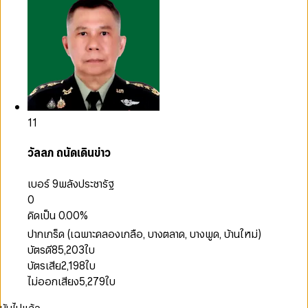
11
วัลลภ ถนัดเดินข่าว
เบอร์ 9
พลังประชารัฐ
0
คิดเป็น
0.00
%
ปากเกร็ด (เฉพาะคลองเกลือ, บางตลาด, บางพูด, บ้านใหม่)
บัตรดี
85,203
ใบ
บัตรเสีย
2,198
ใบ
ไม่ออกเสียง
5,279
ใบ