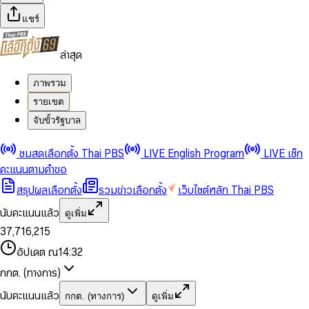
แชร์
ล่าสุด
ภาพรวม
รายเขต
จับขั้วรัฐบาล
0
0
ชมสดเลือกตั้ง Thai PBS
LIVE English Program
LIVE เช็ก
1
1
0
2
2
1
0
คะแนนตามคำขอ
3
3
2
1
สรุปผลเลือกตั้ง
รวมข่าวเลือกตั้ง
เว็บไซต์หลัก Thai PBS
0
4
4
3
2
1
5
5
4
0
3
นับคะแนนแล้ว
ดูเพิ่ม
2
6
6
0
5
1
0
4
0
0
3
7
,
7
1
6
,
2
1
5
1
1
0
4
8
8
2
7
3
2
6
2
2
1
0
อัปเดต ณ
14:32
5
9
9
3
8
4
3
7
3
3
2
1
6
4
9
5
4
8
กกต. (ทางการ)
0
4
4
3
2
7
5
6
5
9
1
5
5
4
0
3
8
6
7
6
นับคะแนนแล้ว
กกต. (ทางการ)
ดูเพิ่ม
2
6
6
0
5
1
0
4
9
7
8
7