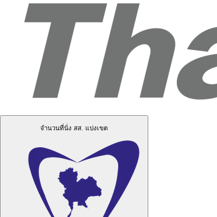
จำนวนที่นั่ง สส. แบ่งเขต