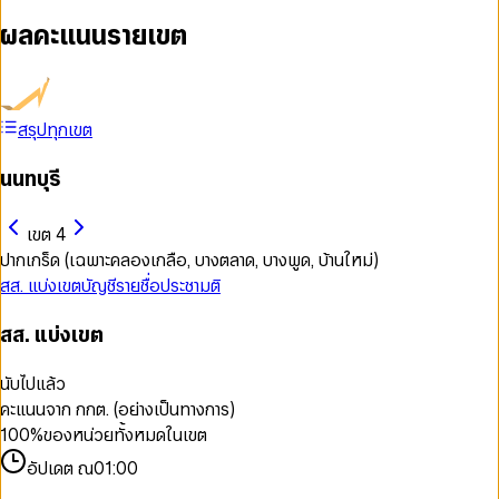
ผลคะแนนรายเขต
สรุปทุกเขต
นนทบุรี
เขต 4
ปากเกร็ด (เฉพาะคลองเกลือ, บางตลาด, บางพูด, บ้านใหม่)
สส. แบ่งเขต
บัญชีรายชื่อ
ประชามติ
สส. แบ่งเขต
นับไปแล้ว
คะแนนจาก กกต. (อย่างเป็นทางการ)
100
%
ของหน่วยทั้งหมดในเขต
อัปเดต ณ
01:00