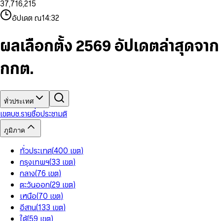
3
7
,
7
1
6
,
2
1
5
8
9
8
4
8
8
2
7
3
2
6
9
9
อัปเดต ณ
14:32
5
9
9
3
8
4
3
7
6
4
9
5
4
8
7
5
6
5
9
ผลเลือกตั้ง 2569 อัปเดตล่าสุดจาก
8
6
7
6
9
7
8
7
กกต.
8
9
8
9
9
ทั่วประเทศ
เขต
บช.รายชื่อ
ประชามติ
ภูมิภาค
ทั่วประเทศ
(
400
เขต
)
กรุงเทพฯ
(
33
เขต
)
กลาง
(
76
เขต
)
ตะวันออก
(
29
เขต
)
เหนือ
(
70
เขต
)
อีสาน
(
133
เขต
)
ใต้
(
59
เขต
)