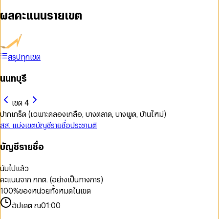
ผลคะแนนรายเขต
สรุปทุกเขต
นนทบุรี
เขต 4
ปากเกร็ด (เฉพาะคลองเกลือ, บางตลาด, บางพูด, บ้านใหม่)
สส. แบ่งเขต
บัญชีรายชื่อ
ประชามติ
บัญชีรายชื่อ
นับไปแล้ว
คะแนนจาก กกต. (อย่างเป็นทางการ)
100
%
ของหน่วยทั้งหมดในเขต
อัปเดต ณ
01:00