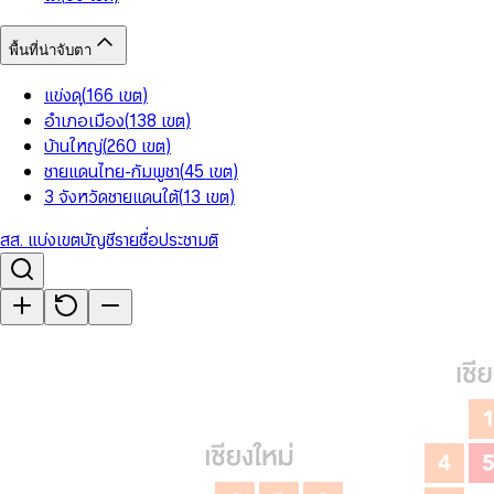
พื้นที่น่าจับตา
แข่งดุ
(
166
เขต
)
อำเภอเมือง
(
138
เขต
)
บ้านใหญ่
(
260
เขต
)
ชายแดนไทย-กัมพูชา
(
45
เขต
)
3 จังหวัดชายแดนใต้
(
13
เขต
)
สส. แบ่งเขต
บัญชีรายชื่อ
ประชามติ