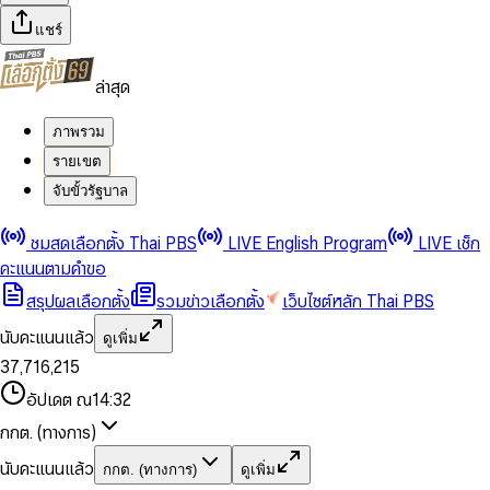
แชร์
ล่าสุด
ภาพรวม
รายเขต
จับขั้วรัฐบาล
0
0
ชมสดเลือกตั้ง Thai PBS
LIVE English Program
LIVE เช็ก
1
1
0
2
2
1
0
คะแนนตามคำขอ
3
3
2
1
สรุปผลเลือกตั้ง
รวมข่าวเลือกตั้ง
เว็บไซต์หลัก Thai PBS
0
4
4
3
2
1
5
5
4
0
3
นับคะแนนแล้ว
ดูเพิ่ม
2
6
6
0
5
1
0
4
0
0
3
7
,
7
1
6
,
2
1
5
1
1
0
4
8
8
2
7
3
2
6
2
2
1
0
อัปเดต ณ
14:32
5
9
9
3
8
4
3
7
3
3
2
1
6
4
9
5
4
8
กกต. (ทางการ)
0
4
4
3
2
7
5
6
5
9
1
5
5
4
0
3
8
6
7
6
นับคะแนนแล้ว
กกต. (ทางการ)
ดูเพิ่ม
2
6
6
0
5
1
0
4
9
7
8
7