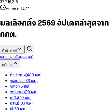
3
7
,
7
1
6
,
2
1
5
8
9
8
4
8
8
2
7
3
2
6
9
9
อัปเดต ณ
14:32
5
9
9
3
8
4
3
7
6
4
9
5
4
8
7
5
6
5
9
ผลเลือกตั้ง 2569 อัปเดตล่าสุดจาก
8
6
7
6
9
7
8
7
กกต.
8
9
8
9
9
ทั่วประเทศ
เขต
บช.รายชื่อ
ประชามติ
ภูมิภาค
ทั่วประเทศ
(
400
เขต
)
กรุงเทพฯ
(
33
เขต
)
กลาง
(
76
เขต
)
ตะวันออก
(
29
เขต
)
เหนือ
(
70
เขต
)
อีสาน
(
133
เขต
)
ใต้
(
59
เขต
)