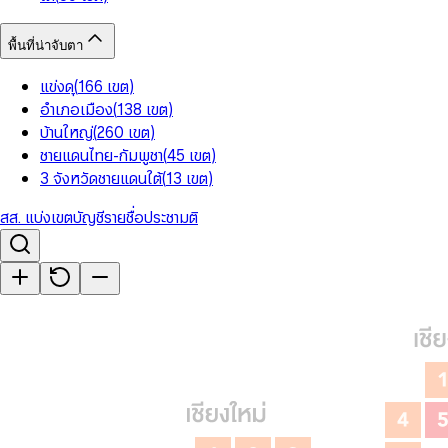
พื้นที่น่าจับตา
แข่งดุ
(
166
เขต
)
อำเภอเมือง
(
138
เขต
)
บ้านใหญ่
(
260
เขต
)
ชายแดนไทย-กัมพูชา
(
45
เขต
)
3 จังหวัดชายแดนใต้
(
13
เขต
)
สส. แบ่งเขต
บัญชีรายชื่อ
ประชามติ