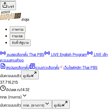
แชร์
ล่าสุด
ภาพรวม
รายเขต
จับขั้วรัฐบาล
0
0
ชมสดเลือกตั้ง Thai PBS
LIVE English Program
LIVE เช็ก
1
1
0
2
2
1
0
คะแนนตามคำขอ
3
3
2
1
สรุปผลเลือกตั้ง
รวมข่าวเลือกตั้ง
เว็บไซต์หลัก Thai PBS
0
4
4
3
2
1
5
5
4
0
3
นับคะแนนแล้ว
ดูเพิ่ม
2
6
6
0
5
1
0
4
0
0
3
7
,
7
1
6
,
2
1
5
1
1
0
4
8
8
2
7
3
2
6
2
2
1
0
อัปเดต ณ
14:32
5
9
9
3
8
4
3
7
3
3
2
1
6
4
9
5
4
8
กกต. (ทางการ)
0
4
4
3
2
7
5
6
5
9
1
5
5
4
0
3
8
6
7
6
นับคะแนนแล้ว
กกต. (ทางการ)
ดูเพิ่ม
2
6
6
0
5
1
0
4
9
7
8
7