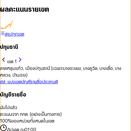
ผลคะแนนรายเขต
สรุปทุกเขต
ปทุมธานี
เขต 1
ลาดหลุมแก้ว, เมืองปทุมธานี (เฉพาะบางขะแยง, บางคูวัด, บางเดื่อ, บาง
หลวง, บ้านฉาง)
สส. แบ่งเขต
บัญชีรายชื่อ
ประชามติ
บัญชีรายชื่อ
นับไปแล้ว
คะแนนจาก กกต. (อย่างเป็นทางการ)
100
%
ของหน่วยทั้งหมดในเขต
อัปเดต ณ
01:00