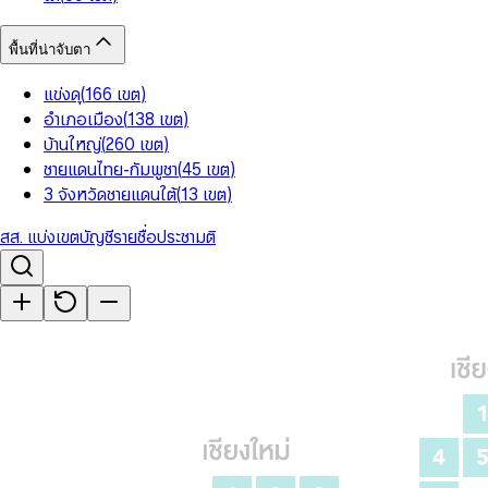
พื้นที่น่าจับตา
แข่งดุ
(
166
เขต
)
อำเภอเมือง
(
138
เขต
)
บ้านใหญ่
(
260
เขต
)
ชายแดนไทย-กัมพูชา
(
45
เขต
)
3 จังหวัดชายแดนใต้
(
13
เขต
)
สส. แบ่งเขต
บัญชีรายชื่อ
ประชามติ