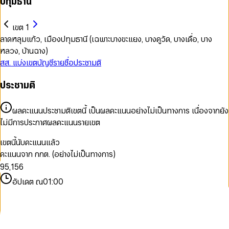
ปทุมธานี
เขต 1
ลาดหลุมแก้ว, เมืองปทุมธานี (เฉพาะบางขะแยง, บางคูวัด, บางเดื่อ, บาง
หลวง, บ้านฉาง)
สส. แบ่งเขต
บัญชีรายชื่อ
ประชามติ
0
ประชามติ
1
2
3
0
ผลคะแนนประชามติเขตนี้ เป็นผลคะแนนอย่างไม่เป็นทางการ เนื่องจากยัง
4
0
0
1
ไม่มีการประกาศผลคะแนนรายเขต
5
1
1
2
6
2
2
3
เขตนี้นับคะแนนแล้ว
7
3
3
4
คะแนนจาก กกต. (อย่างไม่เป็นทางการ)
8
4
0
4
5
9
5
,
1
5
6
6
2
6
7
อัปเดต ณ
01:00
7
3
7
8
8
4
8
9
9
5
9
6
7