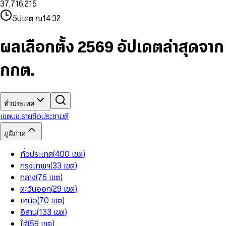
3
7
,
7
1
6
,
2
1
5
8
9
8
4
8
8
2
7
3
2
6
9
9
อัปเดต ณ
14:32
5
9
9
3
8
4
3
7
6
4
9
5
4
8
7
5
6
5
9
ผลเลือกตั้ง 2569 อัปเดตล่าสุดจาก
8
6
7
6
9
7
8
7
กกต.
8
9
8
9
9
ทั่วประเทศ
เขต
บช.รายชื่อ
ประชามติ
ภูมิภาค
ทั่วประเทศ
(
400
เขต
)
กรุงเทพฯ
(
33
เขต
)
กลาง
(
76
เขต
)
ตะวันออก
(
29
เขต
)
เหนือ
(
70
เขต
)
อีสาน
(
133
เขต
)
ใต้
(
59
เขต
)