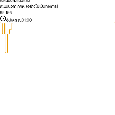
เขตนี้นับคะแนนแล้ว
9
9
9
7
3
3
4
คะแนนจาก กกต. (อย่างไม่เป็นทางการ)
8
4
0
4
5
9
5
,
1
5
6
6
2
6
7
อัปเดต ณ
01:00
7
3
7
8
8
4
8
9
9
5
9
6
7
8
9