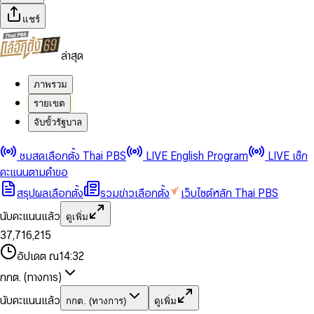
แชร์
ล่าสุด
ภาพรวม
รายเขต
จับขั้วรัฐบาล
0
0
ชมสดเลือกตั้ง Thai PBS
LIVE English Program
LIVE เช็ก
1
1
0
2
2
1
0
คะแนนตามคำขอ
3
3
2
1
สรุปผลเลือกตั้ง
รวมข่าวเลือกตั้ง
เว็บไซต์หลัก Thai PBS
0
4
4
3
2
1
5
5
4
0
3
นับคะแนนแล้ว
ดูเพิ่ม
2
6
6
0
5
1
0
4
0
0
3
7
,
7
1
6
,
2
1
5
1
1
0
4
8
8
2
7
3
2
6
2
2
1
0
อัปเดต ณ
14:32
5
9
9
3
8
4
3
7
3
3
2
1
6
4
9
5
4
8
กกต. (ทางการ)
0
4
4
3
2
7
5
6
5
9
1
5
5
4
0
3
8
6
7
6
นับคะแนนแล้ว
กกต. (ทางการ)
ดูเพิ่ม
2
6
6
0
5
1
0
4
9
7
8
7