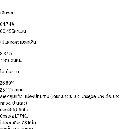
2
0
3
0
1
0
0
3
1
4
1
2
0
1
1
0
เห็นชอบ
4
2
5
2
3
1
2
2
1
0
0
5
3
6
3
4
2
3
3
2
1
0
1
%
6
4
.
7
4
5
3
4
4
3
2
1
2
0
7
5
8
5
คะแนน
6
0
,
4
5
5
4
3
2
3
1
8
6
9
6
0
7
1
5
6
6
5
0
4
3
4
2
9
7
7
0
1
8
2
6
7
7
ไม่แสดงความคิดเห็น
6
1
5
4
5
3
8
8
1
2
9
3
7
8
8
7
2
6
5
6
4
9
9
0
2
3
4
8
9
9
%
8
.
3
7
6
7
0
5
1
3
4
5
9
9
4
8
คะแนน
7
,
8
1
6
2
4
5
6
0
5
9
8
9
2
7
3
5
6
7
1
6
9
3
8
ไม่เห็นชอบ
0
4
6
7
8
2
7
4
9
1
5
7
8
9
0
3
8
5
%
2
6
.
8
9
1
4
0
0
0
9
6
3
7
9
คะแนน
2
5
,
1
1
1
7
4
8
3
6
2
2
2
0
ลาดหลุมแก้ว, เมืองปทุมธานี (เฉพาะบางขะแยง, บางคูวัด, บางเดื่อ, บาง
8
5
9
4
7
3
3
3
1
9
หลวง, บ้านฉาง)
6
5
8
4
4
4
2
7
บัตรดี
85,566
ใบ
6
9
5
5
5
3
0
8
บัตรเสีย
1,774
ใบ
7
6
6
6
4
0
0
1
9
8
7
7
7
5
1
1
2
ไม่ออกเสียง
7,816
ใบ
9
8
8
8
6
2
2
3