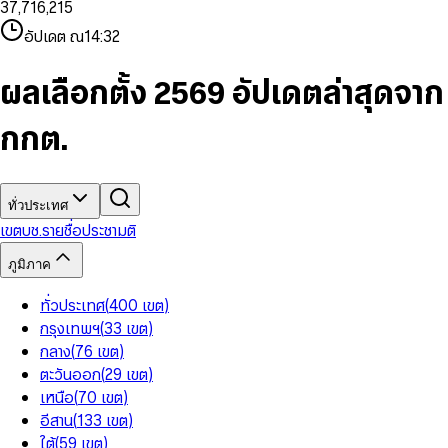
3
7
,
7
1
6
,
2
1
5
8
9
8
4
8
8
2
7
3
2
6
9
9
อัปเดต ณ
14:32
5
9
9
3
8
4
3
7
6
4
9
5
4
8
7
5
6
5
9
ผลเลือกตั้ง 2569 อัปเดตล่าสุดจาก
8
6
7
6
9
7
8
7
กกต.
8
9
8
9
9
ทั่วประเทศ
เขต
บช.รายชื่อ
ประชามติ
ภูมิภาค
ทั่วประเทศ
(
400
เขต
)
กรุงเทพฯ
(
33
เขต
)
กลาง
(
76
เขต
)
ตะวันออก
(
29
เขต
)
เหนือ
(
70
เขต
)
อีสาน
(
133
เขต
)
ใต้
(
59
เขต
)