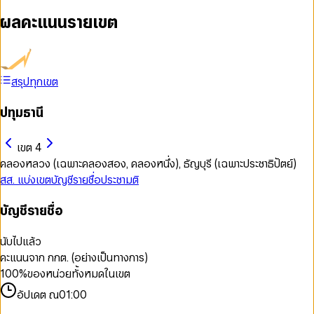
ผลคะแนนรายเขต
สรุปทุกเขต
ปทุมธานี
เขต 4
คลองหลวง (เฉพาะคลองสอง, คลองหนึ่ง), ธัญบุรี (เฉพาะประชาธิปัตย์)
สส. แบ่งเขต
บัญชีรายชื่อ
ประชามติ
บัญชีรายชื่อ
นับไปแล้ว
คะแนนจาก กกต. (อย่างเป็นทางการ)
100
%
ของหน่วยทั้งหมดในเขต
อัปเดต ณ
01:00