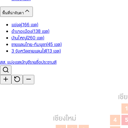
พื้นที่น่าจับตา
แข่งดุ
(
166
เขต
)
อำเภอเมือง
(
138
เขต
)
บ้านใหญ่
(
260
เขต
)
ชายแดนไทย-กัมพูชา
(
45
เขต
)
3 จังหวัดชายแดนใต้
(
13
เขต
)
สส. แบ่งเขต
บัญชีรายชื่อ
ประชามติ