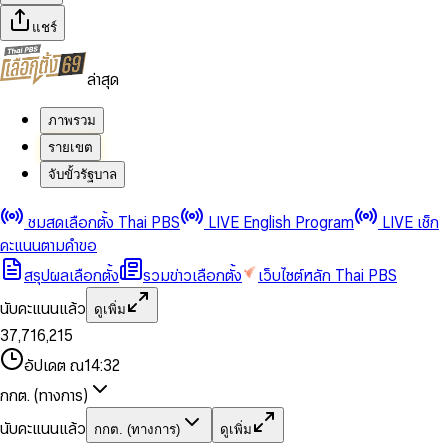
แชร์
ล่าสุด
ภาพรวม
รายเขต
จับขั้วรัฐบาล
0
0
ชมสดเลือกตั้ง Thai PBS
LIVE English Program
LIVE เช็ก
1
1
0
2
2
1
0
คะแนนตามคำขอ
3
3
2
1
สรุปผลเลือกตั้ง
รวมข่าวเลือกตั้ง
เว็บไซต์หลัก Thai PBS
0
4
4
3
2
1
5
5
4
0
3
นับคะแนนแล้ว
ดูเพิ่ม
2
6
6
0
5
1
0
4
0
0
3
7
,
7
1
6
,
2
1
5
1
1
0
4
8
8
2
7
3
2
6
2
2
1
0
อัปเดต ณ
14:32
5
9
9
3
8
4
3
7
3
3
2
1
6
4
9
5
4
8
กกต. (ทางการ)
0
4
4
3
2
7
5
6
5
9
1
5
5
4
0
3
8
6
7
6
นับคะแนนแล้ว
กกต. (ทางการ)
ดูเพิ่ม
2
6
6
0
5
1
0
4
9
7
8
7