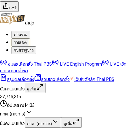
แชร์
ล่าสุด
ภาพรวม
รายเขต
จับขั้วรัฐบาล
0
0
ชมสดเลือกตั้ง Thai PBS
LIVE English Program
LIVE เช็ก
1
1
0
2
2
1
0
คะแนนตามคำขอ
3
3
2
1
สรุปผลเลือกตั้ง
รวมข่าวเลือกตั้ง
เว็บไซต์หลัก Thai PBS
0
4
4
3
2
1
5
5
4
0
3
นับคะแนนแล้ว
ดูเพิ่ม
2
6
6
0
5
1
0
4
0
0
3
7
,
7
1
6
,
2
1
5
1
1
0
4
8
8
2
7
3
2
6
2
2
1
0
อัปเดต ณ
14:32
5
9
9
3
8
4
3
7
3
3
2
1
6
4
9
5
4
8
กกต. (ทางการ)
0
4
4
3
2
7
5
6
5
9
1
5
5
4
0
3
8
6
7
6
นับคะแนนแล้ว
กกต. (ทางการ)
ดูเพิ่ม
2
6
6
0
5
1
0
4
9
7
8
7