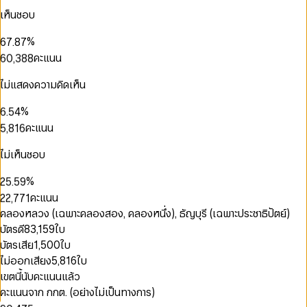
3
4
5
4
2
4
4
เห็นชอบ
4
5
6
5
3
0
5
5
0
5
6
7
6
4
1
6
6
0
1
%
6
7
.
8
7
5
2
7
7
1
0
2
0
7
8
9
8
คะแนน
6
0
,
3
8
8
2
1
0
0
3
1
8
9
9
0
7
1
4
9
9
3
2
1
1
4
2
9
1
8
2
5
ไม่แสดงความคิดเห็น
4
3
2
2
5
3
2
9
3
6
5
4
3
3
6
4
3
4
7
0
0
%
6
.
5
4
4
7
0
5
0
0
4
5
8
1
1
7
6
5
คะแนน
5
,
8
1
6
1
1
5
6
9
2
2
8
7
6
6
9
2
7
2
2
6
7
3
3
9
8
7
7
3
8
ไม่เห็นชอบ
0
3
3
7
8
4
4
9
8
8
4
9
1
4
4
8
9
0
0
5
5
9
9
5
%
2
5
.
5
9
1
1
6
6
0
6
3
6
6
0
คะแนน
2
2
,
7
7
1
7
4
7
7
1
3
3
8
8
2
คลองหลวง (เฉพาะคลองสอง, คลองหนึ่ง), ธัญบุรี (เฉพาะประชาธิปัตย์)
8
5
8
8
2
0
4
4
9
9
3
9
บัตรดี
83,159
ใบ
6
9
9
3
1
5
5
4
7
บัตรเสีย
1,500
ใบ
4
2
0
6
6
5
8
5
0
3
1
ไม่ออกเสียง
5,816
ใบ
7
7
6
9
6
1
4
2
8
8
7
เขตนี้นับคะแนนแล้ว
7
2
5
3
9
9
8
คะแนนจาก กกต. (อย่างไม่เป็นทางการ)
8
3
6
4
9