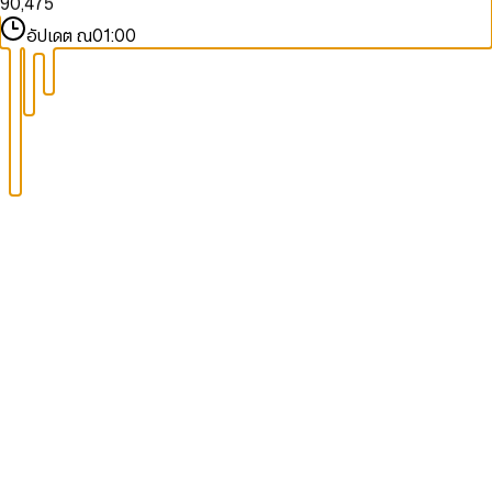
9
0
,
4
7
5
1
5
8
6
อัปเดต ณ
01:00
2
6
9
7
3
7
8
4
8
9
5
9
6
7
8
9