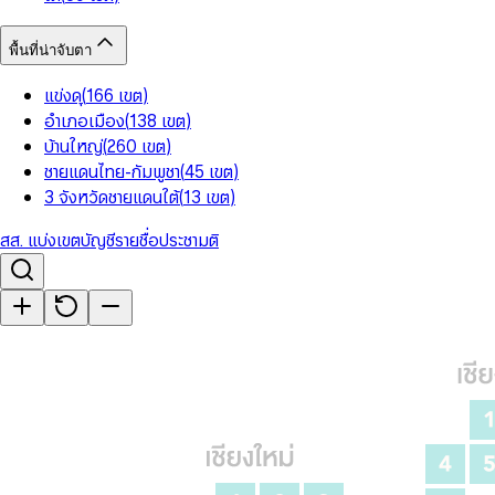
พื้นที่น่าจับตา
แข่งดุ
(
166
เขต
)
อำเภอเมือง
(
138
เขต
)
บ้านใหญ่
(
260
เขต
)
ชายแดนไทย-กัมพูชา
(
45
เขต
)
3 จังหวัดชายแดนใต้
(
13
เขต
)
สส. แบ่งเขต
บัญชีรายชื่อ
ประชามติ