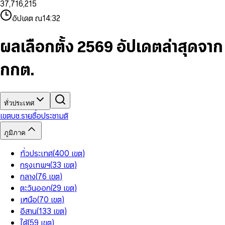
3
7
,
7
1
6
,
2
1
5
8
9
8
4
8
8
2
7
3
2
6
9
9
อัปเดต ณ
14:32
5
9
9
3
8
4
3
7
6
4
9
5
4
8
7
5
6
5
9
ผลเลือกตั้ง 2569 อัปเดตล่าสุดจาก
8
6
7
6
9
7
8
7
กกต.
8
9
8
9
9
ทั่วประเทศ
เขต
บช.รายชื่อ
ประชามติ
ภูมิภาค
ทั่วประเทศ
(
400
เขต
)
กรุงเทพฯ
(
33
เขต
)
กลาง
(
76
เขต
)
ตะวันออก
(
29
เขต
)
เหนือ
(
70
เขต
)
อีสาน
(
133
เขต
)
ใต้
(
59
เขต
)