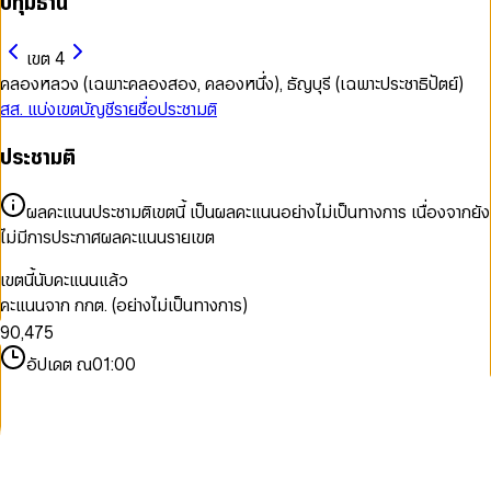
ปทุมธานี
เขต 4
คลองหลวง (เฉพาะคลองสอง, คลองหนึ่ง), ธัญบุรี (เฉพาะประชาธิปัตย์)
สส. แบ่งเขต
บัญชีรายชื่อ
ประชามติ
0
ประชามติ
1
2
0
3
1
ผลคะแนนประชามติเขตนี้ เป็นผลคะแนนอย่างไม่เป็นทางการ เนื่องจากยัง
4
2
0
ไม่มีการประกาศผลคะแนนรายเขต
5
0
3
1
6
1
4
2
เขตนี้นับคะแนนแล้ว
7
2
5
3
คะแนนจาก กกต. (อย่างไม่เป็นทางการ)
8
3
6
4
9
0
,
4
7
5
1
5
8
6
อัปเดต ณ
01:00
2
6
9
7
3
7
8
4
8
9
5
9
6
7