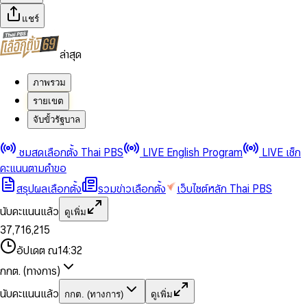
แชร์
ล่าสุด
ภาพรวม
รายเขต
จับขั้วรัฐบาล
0
0
ชมสดเลือกตั้ง Thai PBS
LIVE English Program
LIVE เช็ก
1
1
0
2
2
1
0
คะแนนตามคำขอ
3
3
2
1
สรุปผลเลือกตั้ง
รวมข่าวเลือกตั้ง
เว็บไซต์หลัก Thai PBS
0
4
4
3
2
1
5
5
4
0
3
นับคะแนนแล้ว
ดูเพิ่ม
2
6
6
0
5
1
0
4
0
0
3
7
,
7
1
6
,
2
1
5
1
1
0
4
8
8
2
7
3
2
6
2
2
1
0
อัปเดต ณ
14:32
5
9
9
3
8
4
3
7
3
3
2
1
6
4
9
5
4
8
กกต. (ทางการ)
0
4
4
3
2
7
5
6
5
9
1
5
5
4
0
3
8
6
7
6
นับคะแนนแล้ว
กกต. (ทางการ)
ดูเพิ่ม
2
6
6
0
5
1
0
4
9
7
8
7