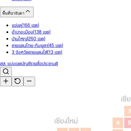
พื้นที่น่าจับตา
แข่งดุ
(
166
เขต
)
อำเภอเมือง
(
138
เขต
)
บ้านใหญ่
(
260
เขต
)
ชายแดนไทย-กัมพูชา
(
45
เขต
)
3 จังหวัดชายแดนใต้
(
13
เขต
)
สส. แบ่งเขต
บัญชีรายชื่อ
ประชามติ