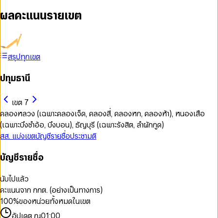
ผลคะแนนรายเขต
สรุปทุกเขต
ปทุมธานี
เขต 7
คลองหลวง (เฉพาะคลองเจ็ด, คลองสี่, คลองหก, คลองห้า), หนองเสือ
(เฉพาะบึงชำอ้อ, บึงบอน), ธัญบุรี (เฉพาะรังสิต, ลำผักกูด)
สส. แบ่งเขต
บัญชีรายชื่อ
ประชามติ
บัญชีรายชื่อ
นับไปแล้ว
คะแนนจาก กกต. (อย่างเป็นทางการ)
100
%
ของหน่วยทั้งหมดในเขต
อัปเดต ณ
01:00