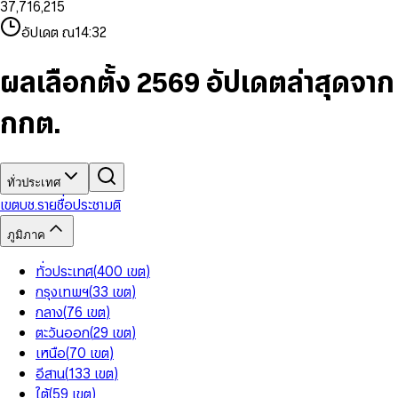
3
7
,
7
1
6
,
2
1
5
8
9
8
4
8
8
2
7
3
2
6
9
9
อัปเดต ณ
14:32
5
9
9
3
8
4
3
7
6
4
9
5
4
8
7
5
6
5
9
ผลเลือกตั้ง 2569 อัปเดตล่าสุดจาก
8
6
7
6
9
7
8
7
กกต.
8
9
8
9
9
ทั่วประเทศ
เขต
บช.รายชื่อ
ประชามติ
ภูมิภาค
ทั่วประเทศ
(
400
เขต
)
กรุงเทพฯ
(
33
เขต
)
กลาง
(
76
เขต
)
ตะวันออก
(
29
เขต
)
เหนือ
(
70
เขต
)
อีสาน
(
133
เขต
)
ใต้
(
59
เขต
)