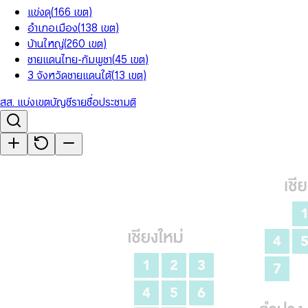
แข่งดุ
(
166
เขต
)
อำเภอเมือง
(
138
เขต
)
บ้านใหญ่
(
260
เขต
)
ชายแดนไทย-กัมพูชา
(
45
เขต
)
3 จังหวัดชายแดนใต้
(
13
เขต
)
สส. แบ่งเขต
บัญชีรายชื่อ
ประชามติ