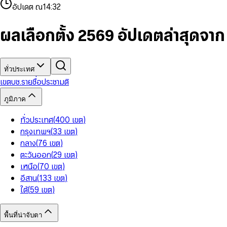
4
8
8
2
7
3
2
6
9
9
อัปเดต ณ
14:32
5
9
9
3
8
4
3
7
6
4
9
5
4
8
7
5
6
5
9
ผลเลือกตั้ง 2569 อัปเดตล่าสุดจา
8
6
7
6
9
7
8
7
8
9
8
9
9
ทั่วประเทศ
เขต
บช.รายชื่อ
ประชามติ
ภูมิภาค
ทั่วประเทศ
(
400
เขต
)
กรุงเทพฯ
(
33
เขต
)
กลาง
(
76
เขต
)
ตะวันออก
(
29
เขต
)
เหนือ
(
70
เขต
)
อีสาน
(
133
เขต
)
ใต้
(
59
เขต
)
พื้นที่น่าจับตา