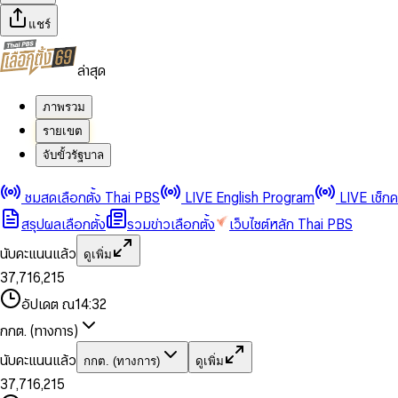
แชร์
ล่าสุด
ภาพรวม
รายเขต
จับขั้วรัฐบาล
0
0
1
1
0
2
2
1
0
ชมสดเลือกตั้ง Thai PBS
LIVE English Program
LIVE เช็ก
3
3
2
1
สรุปผลเลือกตั้ง
รวมข่าวเลือกตั้ง
เว็บไซต์หลัก Thai PBS
0
4
4
3
2
1
5
5
4
0
3
นับคะแนนแล้ว
ดูเพิ่ม
2
6
6
0
5
1
0
4
0
0
3
7
,
7
1
6
,
2
1
5
1
1
0
4
8
8
2
7
3
2
6
2
2
1
0
อัปเดต ณ
14:32
5
9
9
3
8
4
3
7
3
3
2
1
6
4
9
5
4
8
กกต. (ทางการ)
0
4
4
3
2
7
5
6
5
9
1
5
5
4
0
3
8
6
7
6
นับคะแนนแล้ว
กกต. (ทางการ)
ดูเพิ่ม
2
6
6
0
5
1
0
4
9
7
8
7
3
7
,
7
1
6
,
2
1
5
8
9
8