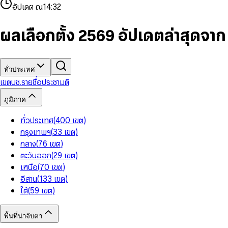
4
8
8
2
7
3
2
6
9
9
อัปเดต ณ
14:32
5
9
9
3
8
4
3
7
6
4
9
5
4
8
7
5
6
5
9
ผลเลือกตั้ง 2569 อัปเดตล่าสุดจา
8
6
7
6
9
7
8
7
8
9
8
9
9
ทั่วประเทศ
เขต
บช.รายชื่อ
ประชามติ
ภูมิภาค
ทั่วประเทศ
(
400
เขต
)
กรุงเทพฯ
(
33
เขต
)
กลาง
(
76
เขต
)
ตะวันออก
(
29
เขต
)
เหนือ
(
70
เขต
)
อีสาน
(
133
เขต
)
ใต้
(
59
เขต
)
พื้นที่น่าจับตา