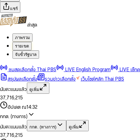
แชร์
ล่าสุด
ภาพรวม
รายเขต
จับขั้วรัฐบาล
0
0
1
1
0
2
2
1
0
ชมสดเลือกตั้ง Thai PBS
LIVE English Program
LIVE เช็ก
3
3
2
1
สรุปผลเลือกตั้ง
รวมข่าวเลือกตั้ง
เว็บไซต์หลัก Thai PBS
0
4
4
3
2
1
5
5
4
0
3
นับคะแนนแล้ว
ดูเพิ่ม
2
6
6
0
5
1
0
4
0
0
3
7
,
7
1
6
,
2
1
5
1
1
0
4
8
8
2
7
3
2
6
2
2
1
0
อัปเดต ณ
14:32
5
9
9
3
8
4
3
7
3
3
2
1
6
4
9
5
4
8
กกต. (ทางการ)
0
4
4
3
2
7
5
6
5
9
1
5
5
4
0
3
8
6
7
6
นับคะแนนแล้ว
กกต. (ทางการ)
ดูเพิ่ม
2
6
6
0
5
1
0
4
9
7
8
7
3
7
,
7
1
6
,
2
1
5
8
9
8