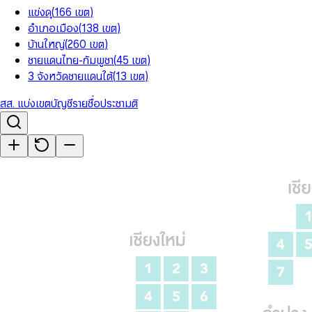
แข่งดุ
(
166
เขต
)
อำเภอเมือง
(
138
เขต
)
บ้านใหญ่
(
260
เขต
)
ชายแดนไทย-กัมพูชา
(
45
เขต
)
3 จังหวัดชายแดนใต้
(
13
เขต
)
สส. แบ่งเขต
บัญชีรายชื่อ
ประชามติ