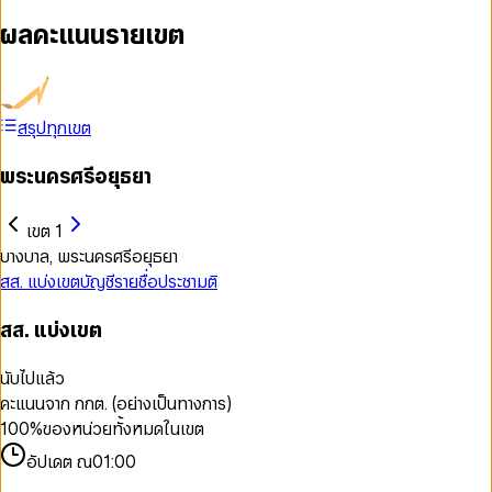
ผลคะแนนรายเขต
สรุปทุกเขต
พระนครศรีอยุธยา
เขต 1
บางบาล, พระนครศรีอยุธยา
สส. แบ่งเขต
บัญชีรายชื่อ
ประชามติ
สส. แบ่งเขต
นับไปแล้ว
คะแนนจาก กกต. (อย่างเป็นทางการ)
100
%
ของหน่วยทั้งหมดในเขต
อัปเดต ณ
01:00