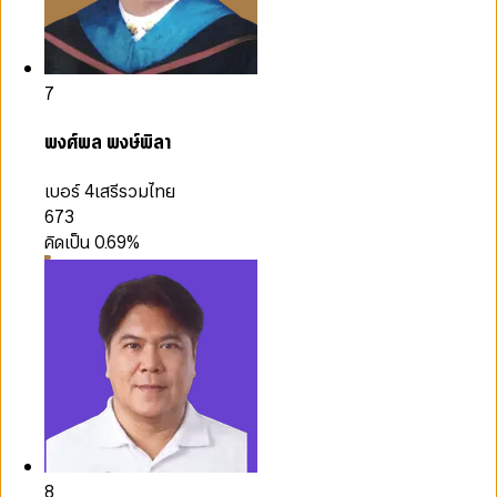
7
พงศ์พล พงษ์พิลา
เบอร์ 4
เสรีรวมไทย
673
คิดเป็น
0.69
%
8