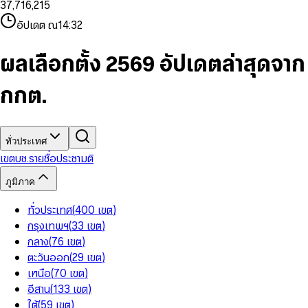
3
7
,
7
1
6
,
2
1
5
8
9
8
4
8
8
2
7
3
2
6
9
9
อัปเดต ณ
14:32
5
9
9
3
8
4
3
7
6
4
9
5
4
8
7
5
6
5
9
ผลเลือกตั้ง 2569 อัปเดตล่าสุดจาก
8
6
7
6
9
7
8
7
กกต.
8
9
8
9
9
ทั่วประเทศ
เขต
บช.รายชื่อ
ประชามติ
ภูมิภาค
ทั่วประเทศ
(
400
เขต
)
กรุงเทพฯ
(
33
เขต
)
กลาง
(
76
เขต
)
ตะวันออก
(
29
เขต
)
เหนือ
(
70
เขต
)
อีสาน
(
133
เขต
)
ใต้
(
59
เขต
)