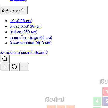
พื้นที่น่าจับตา
แข่งดุ
(
166
เขต
)
อำเภอเมือง
(
138
เขต
)
บ้านใหญ่
(
260
เขต
)
ชายแดนไทย-กัมพูชา
(
45
เขต
)
3 จังหวัดชายแดนใต้
(
13
เขต
)
สส. แบ่งเขต
บัญชีรายชื่อ
ประชามติ