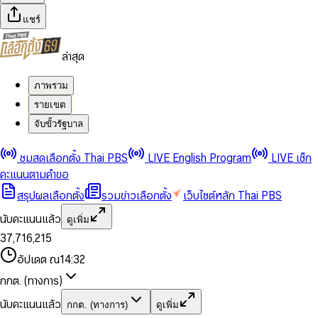
แชร์
ล่าสุด
ภาพรวม
รายเขต
จับขั้วรัฐบาล
0
0
ชมสดเลือกตั้ง Thai PBS
LIVE English Program
LIVE เช็ก
1
1
0
2
2
1
0
คะแนนตามคำขอ
3
3
2
1
สรุปผลเลือกตั้ง
รวมข่าวเลือกตั้ง
เว็บไซต์หลัก Thai PBS
0
4
4
3
2
1
5
5
4
0
3
นับคะแนนแล้ว
ดูเพิ่ม
2
6
6
0
5
1
0
4
0
0
3
7
,
7
1
6
,
2
1
5
1
1
0
4
8
8
2
7
3
2
6
2
2
1
0
อัปเดต ณ
14:32
5
9
9
3
8
4
3
7
3
3
2
1
6
4
9
5
4
8
กกต. (ทางการ)
0
4
4
3
2
7
5
6
5
9
1
5
5
4
0
3
8
6
7
6
นับคะแนนแล้ว
กกต. (ทางการ)
ดูเพิ่ม
2
6
6
0
5
1
0
4
9
7
8
7