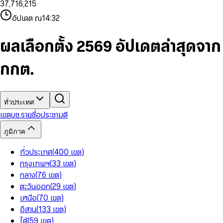
3
7
,
7
1
6
,
2
1
5
8
9
8
4
8
8
2
7
3
2
6
9
9
อัปเดต ณ
14:32
5
9
9
3
8
4
3
7
6
4
9
5
4
8
7
5
6
5
9
ผลเลือกตั้ง 2569 อัปเดตล่าสุดจาก
8
6
7
6
9
7
8
7
กกต.
8
9
8
9
9
ทั่วประเทศ
เขต
บช.รายชื่อ
ประชามติ
ภูมิภาค
ทั่วประเทศ
(
400
เขต
)
กรุงเทพฯ
(
33
เขต
)
กลาง
(
76
เขต
)
ตะวันออก
(
29
เขต
)
เหนือ
(
70
เขต
)
อีสาน
(
133
เขต
)
ใต้
(
59
เขต
)