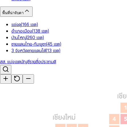
พื้นที่น่าจับตา
แข่งดุ
(
166
เขต
)
อำเภอเมือง
(
138
เขต
)
บ้านใหญ่
(
260
เขต
)
ชายแดนไทย-กัมพูชา
(
45
เขต
)
3 จังหวัดชายแดนใต้
(
13
เขต
)
สส. แบ่งเขต
บัญชีรายชื่อ
ประชามติ