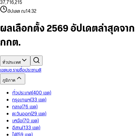
3
7
,
7
1
6
,
2
1
5
8
9
8
4
8
8
2
7
3
2
6
9
9
อัปเดต ณ
14:32
5
9
9
3
8
4
3
7
6
4
9
5
4
8
7
5
6
5
9
ผลเลือกตั้ง 2569 อัปเดตล่าสุดจาก
8
6
7
6
9
7
8
7
กกต.
8
9
8
9
9
ทั่วประเทศ
เขต
บช.รายชื่อ
ประชามติ
ภูมิภาค
ทั่วประเทศ
(
400
เขต
)
กรุงเทพฯ
(
33
เขต
)
กลาง
(
76
เขต
)
ตะวันออก
(
29
เขต
)
เหนือ
(
70
เขต
)
อีสาน
(
133
เขต
)
ใต้
(
59
เขต
)