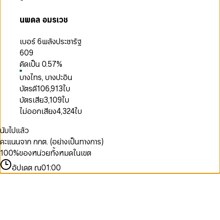
นพดล อมรเวช
เบอร์ 6
พลังประชารัฐ
609
คิดเป็น
0.57
%
บางไทร, บางปะอิน
บัตรดี
106,913
ใบ
บัตรเสีย
3,109
ใบ
ไม่ออกเสียง
4,324
ใบ
นับไปแล้ว
คะแนนจาก กกต. (อย่างเป็นทางการ)
100
%
ของหน่วยทั้งหมดในเขต
อัปเดต ณ
01:00