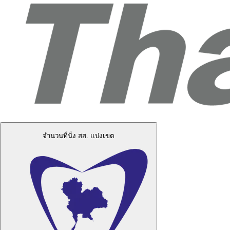
จำนวนที่นั่ง สส. แบ่งเขต