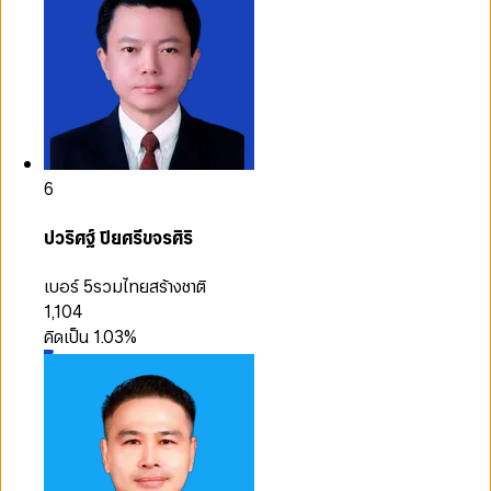
6
ปวริศฐ์ ปิยศรีขจรศิริ
เบอร์ 5
รวมไทยสร้างชาติ
1,104
คิดเป็น
1.03
%