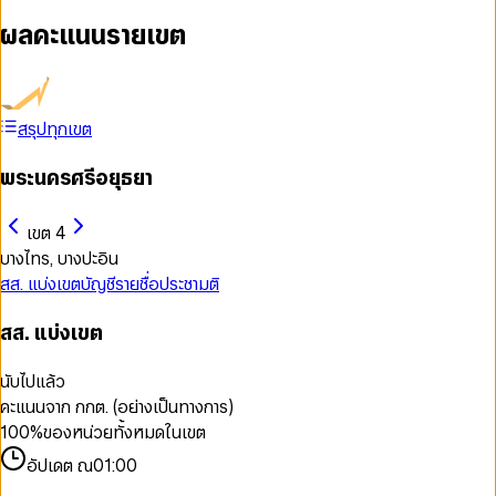
ผลคะแนนรายเขต
สรุปทุกเขต
พระนครศรีอยุธยา
เขต 4
บางไทร, บางปะอิน
สส. แบ่งเขต
บัญชีรายชื่อ
ประชามติ
สส. แบ่งเขต
นับไปแล้ว
คะแนนจาก กกต. (อย่างเป็นทางการ)
100
%
ของหน่วยทั้งหมดในเขต
อัปเดต ณ
01:00