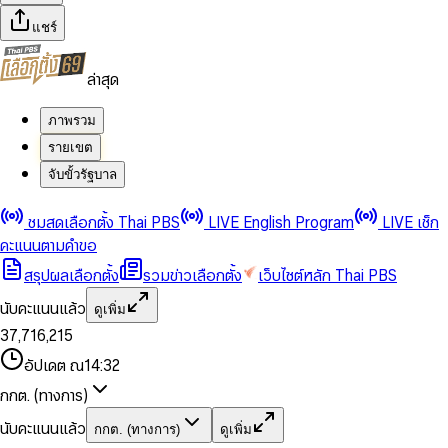
แชร์
ล่าสุด
ภาพรวม
รายเขต
จับขั้วรัฐบาล
0
0
ชมสดเลือกตั้ง Thai PBS
LIVE English Program
LIVE เช็ก
1
1
0
2
2
1
0
คะแนนตามคำขอ
3
3
2
1
สรุปผลเลือกตั้ง
รวมข่าวเลือกตั้ง
เว็บไซต์หลัก Thai PBS
0
4
4
3
2
1
5
5
4
0
3
นับคะแนนแล้ว
ดูเพิ่ม
2
6
6
0
5
1
0
4
0
0
3
7
,
7
1
6
,
2
1
5
1
1
0
4
8
8
2
7
3
2
6
2
2
1
0
อัปเดต ณ
14:32
5
9
9
3
8
4
3
7
3
3
2
1
6
4
9
5
4
8
กกต. (ทางการ)
0
4
4
3
2
7
5
6
5
9
1
5
5
4
0
3
8
6
7
6
นับคะแนนแล้ว
กกต. (ทางการ)
ดูเพิ่ม
2
6
6
0
5
1
0
4
9
7
8
7