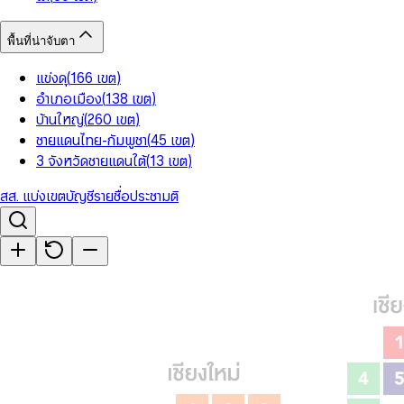
พื้นที่น่าจับตา
แข่งดุ
(
166
เขต
)
อำเภอเมือง
(
138
เขต
)
บ้านใหญ่
(
260
เขต
)
ชายแดนไทย-กัมพูชา
(
45
เขต
)
3 จังหวัดชายแดนใต้
(
13
เขต
)
สส. แบ่งเขต
บัญชีรายชื่อ
ประชามติ