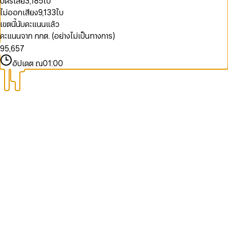
บัตรเสีย
3,185
ใบ
4
0
1
0
2
8
9
7
5
1
2
1
3
ไม่ออกเสียง
9,133
ใบ
9
8
6
2
3
2
4
เขตนี้นับคะแนนแล้ว
9
7
3
4
3
5
คะแนนจาก กกต. (อย่างไม่เป็นทางการ)
8
4
5
4
6
9
5
,
6
5
7
6
7
6
8
อัปเดต ณ
01:00
7
8
7
9
8
9
8
9
9