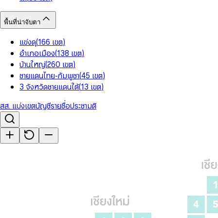
พื้นที่น่าจับตา
แข่งดุ
(
166
เขต
)
อำเภอเมือง
(
138
เขต
)
บ้านใหญ่
(
260
เขต
)
ชายแดนไทย-กัมพูชา
(
45
เขต
)
3 จังหวัดชายแดนใต้
(
13
เขต
)
สส. แบ่งเขต
บัญชีรายชื่อ
ประชามติ