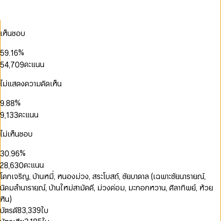
0
2
0
4
1
1
3
1
5
2
0
2
4
0
2
6
3
1
0
3
5
1
0
0
เห็นชอบ
0
3
7
4
2
1
4
6
2
1
1
1
4
8
0
5
3
2
5
7
3
2
2
2
%
5
9
.
1
6
4
3
6
8
4
3
3
3
6
2
7
คะแนน
5
4
,
7
0
9
5
4
4
4
7
3
8
0
6
5
8
1
6
5
5
5
8
4
9
1
7
6
9
2
ไม่แสดงความคิดเห็น
7
6
6
6
0
0
9
5
2
8
7
3
0
8
7
7
7
1
1
6
3
0
9
8
4
1
%
9
.
8
8
8
0
2
2
7
4
1
9
5
2
0
9
9
คะแนน
9
,
1
3
3
8
5
2
6
3
1
2
4
4
9
0
6
3
7
4
2
3
5
5
ไม่เห็นชอบ
1
7
4
8
5
3
0
4
6
6
2
8
5
9
0
6
4
1
5
7
7
%
3
0
.
9
6
1
7
5
2
6
8
8
4
1
7
คะแนน
2
8
,
6
3
0
7
9
9
5
2
8
3
9
7
4
1
โคกเจริญ, บ้านหมี่, หนองม่วง, สระโบสถ์, ชัยบาดาล (เฉพาะชัยนารายณ์,
8
6
3
9
4
8
5
2
0
9
นิคมลำนารายณ์, บ้านใหม่สามัคคี, ม่วงค่อม, มะกอกหวาน, ศิลาทิพย์, ห้วย
7
4
5
9
6
3
1
8
5
หิน)
6
7
4
2
0
9
6
บัตรดี
83,339
ใบ
7
8
5
3
0
1
7
8
9
6