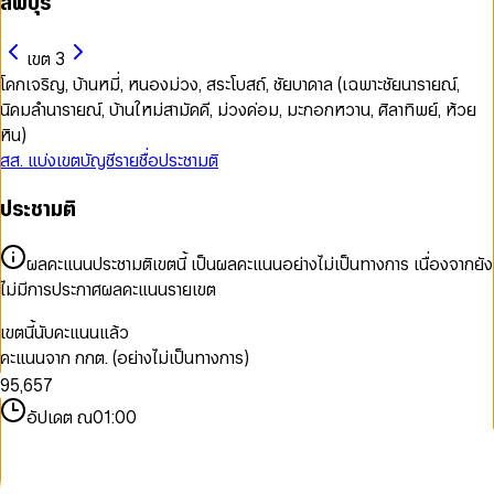
ลพบุรี
เขต 3
โคกเจริญ, บ้านหมี่, หนองม่วง, สระโบสถ์, ชัยบาดาล (เฉพาะชัยนารายณ์,
นิคมลำนารายณ์, บ้านใหม่สามัคคี, ม่วงค่อม, มะกอกหวาน, ศิลาทิพย์, ห้วย
หิน)
สส. แบ่งเขต
บัญชีรายชื่อ
ประชามติ
0
ประชามติ
1
2
0
3
0
1
ผลคะแนนประชามติเขตนี้ เป็นผลคะแนนอย่างไม่เป็นทางการ เนื่องจากยัง
4
0
1
0
2
ไม่มีการประกาศผลคะแนนรายเขต
5
1
2
1
3
6
2
3
2
4
เขตนี้นับคะแนนแล้ว
7
3
4
3
5
คะแนนจาก กกต. (อย่างไม่เป็นทางการ)
8
4
5
4
6
9
5
,
6
5
7
6
7
6
8
อัปเดต ณ
01:00
7
8
7
9
8
9
8
9
9