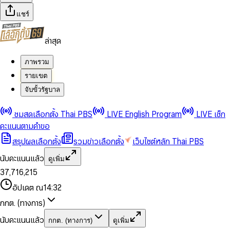
แชร์
ล่าสุด
ภาพรวม
รายเขต
จับขั้วรัฐบาล
0
0
ชมสดเลือกตั้ง Thai PBS
LIVE English Program
LIVE เช็ก
1
1
0
2
2
1
0
คะแนนตามคำขอ
3
3
2
1
สรุปผลเลือกตั้ง
รวมข่าวเลือกตั้ง
เว็บไซต์หลัก Thai PBS
0
4
4
3
2
1
5
5
4
0
3
นับคะแนนแล้ว
ดูเพิ่ม
2
6
6
0
5
1
0
4
0
0
3
7
,
7
1
6
,
2
1
5
1
1
0
4
8
8
2
7
3
2
6
2
2
1
0
อัปเดต ณ
14:32
5
9
9
3
8
4
3
7
3
3
2
1
6
4
9
5
4
8
กกต. (ทางการ)
0
4
4
3
2
7
5
6
5
9
1
5
5
4
0
3
8
6
7
6
นับคะแนนแล้ว
กกต. (ทางการ)
ดูเพิ่ม
2
6
6
0
5
1
0
4
9
7
8
7