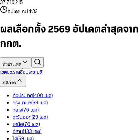
3
7
,
7
1
6
,
2
1
5
8
9
8
4
8
8
2
7
3
2
6
9
9
อัปเดต ณ
14:32
5
9
9
3
8
4
3
7
6
4
9
5
4
8
7
5
6
5
9
ผลเลือกตั้ง 2569 อัปเดตล่าสุดจาก
8
6
7
6
9
7
8
7
กกต.
8
9
8
9
9
ทั่วประเทศ
เขต
บช.รายชื่อ
ประชามติ
ภูมิภาค
ทั่วประเทศ
(
400
เขต
)
กรุงเทพฯ
(
33
เขต
)
กลาง
(
76
เขต
)
ตะวันออก
(
29
เขต
)
เหนือ
(
70
เขต
)
อีสาน
(
133
เขต
)
ใต้
(
59
เขต
)