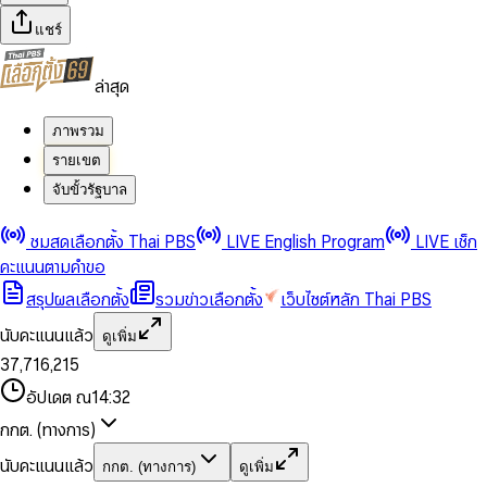
แชร์
ล่าสุด
ภาพรวม
รายเขต
จับขั้วรัฐบาล
0
0
ชมสดเลือกตั้ง Thai PBS
LIVE English Program
LIVE เช็ก
1
1
0
2
2
1
0
คะแนนตามคำขอ
3
3
2
1
สรุปผลเลือกตั้ง
รวมข่าวเลือกตั้ง
เว็บไซต์หลัก Thai PBS
0
4
4
3
2
1
5
5
4
0
3
นับคะแนนแล้ว
ดูเพิ่ม
2
6
6
0
5
1
0
4
0
0
3
7
,
7
1
6
,
2
1
5
1
1
0
4
8
8
2
7
3
2
6
2
2
1
0
อัปเดต ณ
14:32
5
9
9
3
8
4
3
7
3
3
2
1
6
4
9
5
4
8
กกต. (ทางการ)
0
4
4
3
2
7
5
6
5
9
1
5
5
4
0
3
8
6
7
6
นับคะแนนแล้ว
กกต. (ทางการ)
ดูเพิ่ม
2
6
6
0
5
1
0
4
9
7
8
7