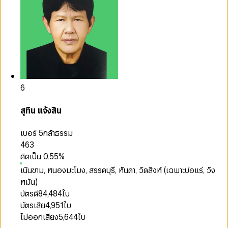
6
สุทิน แจ้งสิน
เบอร์ 5
กล้าธรรม
463
คิดเป็น
0.55
%
เนินขาม, หนองมะโมง, สรรคบุรี, หันคา, วัดสิงห์ (เฉพาะบ่อแร่, วัง
หมัน)
บัตรดี
84,484
ใบ
บัตรเสีย
4,951
ใบ
ไม่ออกเสียง
5,644
ใบ