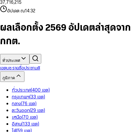
3
7
,
7
1
6
,
2
1
5
8
9
8
4
8
8
2
7
3
2
6
9
9
อัปเดต ณ
14:32
5
9
9
3
8
4
3
7
6
4
9
5
4
8
7
5
6
5
9
ผลเลือกตั้ง 2569 อัปเดตล่าสุดจาก
8
6
7
6
9
7
8
7
กกต.
8
9
8
9
9
ทั่วประเทศ
เขต
บช.รายชื่อ
ประชามติ
ภูมิภาค
ทั่วประเทศ
(
400
เขต
)
กรุงเทพฯ
(
33
เขต
)
กลาง
(
76
เขต
)
ตะวันออก
(
29
เขต
)
เหนือ
(
70
เขต
)
อีสาน
(
133
เขต
)
ใต้
(
59
เขต
)