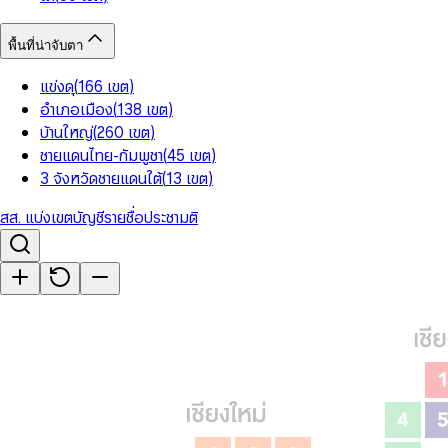
พื้นที่น่าจับตา
แข่งดุ
(
166
เขต
)
อำเภอเมือง
(
138
เขต
)
บ้านใหญ่
(
260
เขต
)
ชายแดนไทย-กัมพูชา
(
45
เขต
)
3 จังหวัดชายแดนใต้
(
13
เขต
)
สส. แบ่งเขต
บัญชีรายชื่อ
ประชามติ