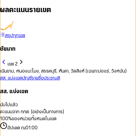
ผลคะแนนรายเขต
สรุปทุกเขต
ชัยนาท
เขต 2
เนินขาม, หนองมะโมง, สรรคบุรี, หันคา, วัดสิงห์ (เฉพาะบ่อแร่, วังหมัน)
สส. แบ่งเขต
บัญชีรายชื่อ
ประชามติ
สส. แบ่งเขต
นับไปแล้ว
คะแนนจาก กกต. (อย่างเป็นทางการ)
100
%
ของหน่วยทั้งหมดในเขต
อัปเดต ณ
01:00