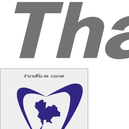
จำนวนที่นั่ง สส. แบ่งเขต