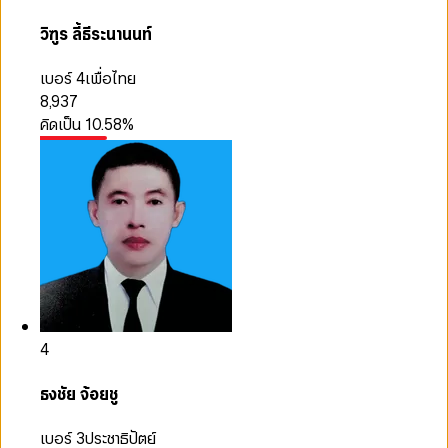
วิฑูร ลี้ธีระนานนท์
เบอร์ 4
เพื่อไทย
8,937
คิดเป็น
10.58
%
4
ธงชัย จ้อยชู
เบอร์ 3
ประชาธิปัตย์