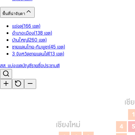
พื้นที่น่าจับตา
แข่งดุ
(
166
เขต
)
อำเภอเมือง
(
138
เขต
)
บ้านใหญ่
(
260
เขต
)
ชายแดนไทย-กัมพูชา
(
45
เขต
)
3 จังหวัดชายแดนใต้
(
13
เขต
)
สส. แบ่งเขต
บัญชีรายชื่อ
ประชามติ