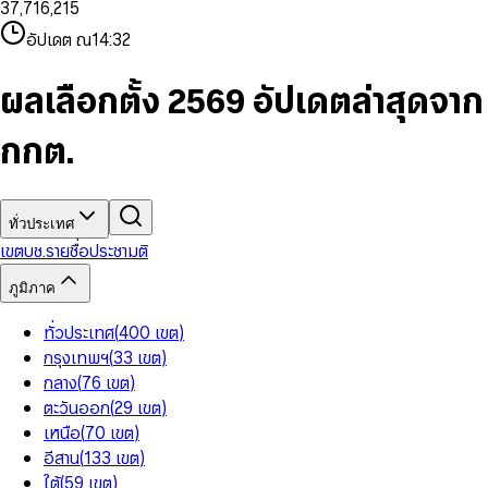
3
7
,
7
1
6
,
2
1
5
8
9
8
4
8
8
2
7
3
2
6
9
9
อัปเดต ณ
14:32
5
9
9
3
8
4
3
7
6
4
9
5
4
8
7
5
6
5
9
ผลเลือกตั้ง 2569 อัปเดตล่าสุดจาก
8
6
7
6
9
7
8
7
กกต.
8
9
8
9
9
ทั่วประเทศ
เขต
บช.รายชื่อ
ประชามติ
ภูมิภาค
ทั่วประเทศ
(
400
เขต
)
กรุงเทพฯ
(
33
เขต
)
กลาง
(
76
เขต
)
ตะวันออก
(
29
เขต
)
เหนือ
(
70
เขต
)
อีสาน
(
133
เขต
)
ใต้
(
59
เขต
)