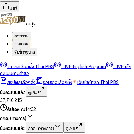
แชร์
ล่าสุด
ภาพรวม
รายเขต
จับขั้วรัฐบาล
0
0
ชมสดเลือกตั้ง Thai PBS
LIVE English Program
LIVE เช็ก
1
1
0
2
2
1
0
คะแนนตามคำขอ
3
3
2
1
สรุปผลเลือกตั้ง
รวมข่าวเลือกตั้ง
เว็บไซต์หลัก Thai PBS
0
4
4
3
2
1
5
5
4
0
3
นับคะแนนแล้ว
ดูเพิ่ม
2
6
6
0
5
1
0
4
0
0
3
7
,
7
1
6
,
2
1
5
1
1
0
4
8
8
2
7
3
2
6
2
2
1
0
อัปเดต ณ
14:32
5
9
9
3
8
4
3
7
3
3
2
1
6
4
9
5
4
8
กกต. (ทางการ)
0
4
4
3
2
7
5
6
5
9
1
5
5
4
0
3
8
6
7
6
นับคะแนนแล้ว
กกต. (ทางการ)
ดูเพิ่ม
2
6
6
0
5
1
0
4
9
7
8
7