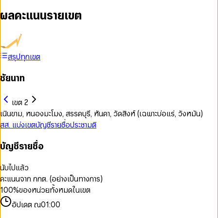
ผลคะแนนรายเขต
สรุปทุกเขต
ชัยนาท
เขต 2
เนินขาม, หนองมะโมง, สรรคบุรี, หันคา, วัดสิงห์ (เฉพาะบ่อแร่, วังหมัน)
สส. แบ่งเขต
บัญชีรายชื่อ
ประชามติ
บัญชีรายชื่อ
นับไปแล้ว
คะแนนจาก กกต. (อย่างเป็นทางการ)
100
%
ของหน่วยทั้งหมดในเขต
อัปเดต ณ
01:00