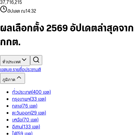
3
7
,
7
1
6
,
2
1
5
8
9
8
4
8
8
2
7
3
2
6
9
9
อัปเดต ณ
14:32
5
9
9
3
8
4
3
7
6
4
9
5
4
8
7
5
6
5
9
ผลเลือกตั้ง 2569 อัปเดตล่าสุดจาก
8
6
7
6
9
7
8
7
กกต.
8
9
8
9
9
ทั่วประเทศ
เขต
บช.รายชื่อ
ประชามติ
ภูมิภาค
ทั่วประเทศ
(
400
เขต
)
กรุงเทพฯ
(
33
เขต
)
กลาง
(
76
เขต
)
ตะวันออก
(
29
เขต
)
เหนือ
(
70
เขต
)
อีสาน
(
133
เขต
)
ใต้
(
59
เขต
)