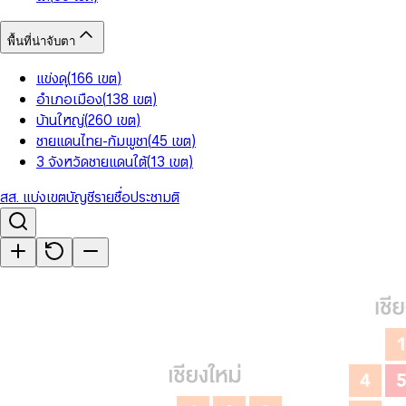
พื้นที่น่าจับตา
แข่งดุ
(
166
เขต
)
อำเภอเมือง
(
138
เขต
)
บ้านใหญ่
(
260
เขต
)
ชายแดนไทย-กัมพูชา
(
45
เขต
)
3 จังหวัดชายแดนใต้
(
13
เขต
)
สส. แบ่งเขต
บัญชีรายชื่อ
ประชามติ