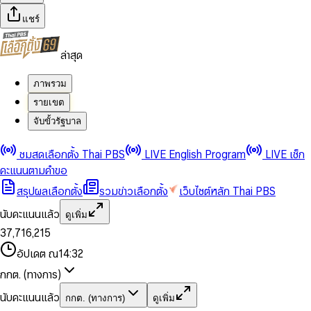
แชร์
ล่าสุด
ภาพรวม
รายเขต
จับขั้วรัฐบาล
0
0
ชมสดเลือกตั้ง Thai PBS
LIVE English Program
LIVE เช็ก
1
1
0
2
2
1
0
คะแนนตามคำขอ
3
3
2
1
สรุปผลเลือกตั้ง
รวมข่าวเลือกตั้ง
เว็บไซต์หลัก Thai PBS
0
4
4
3
2
1
5
5
4
0
3
นับคะแนนแล้ว
ดูเพิ่ม
2
6
6
0
5
1
0
4
0
0
3
7
,
7
1
6
,
2
1
5
1
1
0
4
8
8
2
7
3
2
6
2
2
1
0
อัปเดต ณ
14:32
5
9
9
3
8
4
3
7
3
3
2
1
6
4
9
5
4
8
กกต. (ทางการ)
0
4
4
3
2
7
5
6
5
9
1
5
5
4
0
3
8
6
7
6
นับคะแนนแล้ว
กกต. (ทางการ)
ดูเพิ่ม
2
6
6
0
5
1
0
4
9
7
8
7