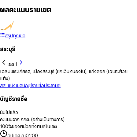
ผลคะแนนรายเขต
สรุปทุกเขต
สระบุรี
เขต 1
เฉลิมพระเกียรติ, เมืองสระบุรี (ยกเว้นหนองโน), แก่งคอย (เฉพาะห้วย
แห้ง)
สส. แบ่งเขต
บัญชีรายชื่อ
ประชามติ
บัญชีรายชื่อ
นับไปแล้ว
คะแนนจาก กกต. (อย่างเป็นทางการ)
100
%
ของหน่วยทั้งหมดในเขต
อัปเดต ณ
01:00